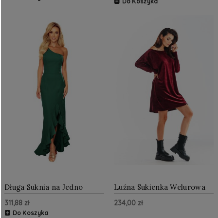
Do Koszyka
Długa Suknia na Jedno
Luźna Sukienka Welurowa
Ramię Zielona NU317-3
Bordo AW370
311,88 zł
234,00 zł
Do Koszyka