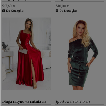
jedno ramię z kokardą
Ramię Czerwona NU317-4
513,60 zł
348,00 zł
Granatowa NU528-1
Do Koszyka
Do Koszyka
Długa satynowa suknia na
Sportowa Sukienka z
jedno ramię Czerwona
Odkrytym Ramieniem