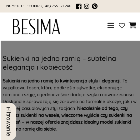
NUMER TELEFONU:
(+48) 735 121 240
Sukienki na jedno ramię – subtelna
elegancja i kobiecość
Sukienki na jedno ramię to kwintesencja stylu i elegancji.
To
wyjątkowy fason, który podkreśla sylwetkę, eksponując
ramiona i szyję, a jednocześnie dodaje szyku i nowoczesności.
Doskonale sprawdzają się zarówno na formalne okazje, jak i w
bardziej casualowych stylizacjach.
Niezależnie od tego, czy
Filtrowanie
szukasz sukienki na wesele, wieczorne wyjście czy sukienki na
co dzień – w naszej ofercie znajdziesz idealny model sukienki
na jedno ramię dla siebie.