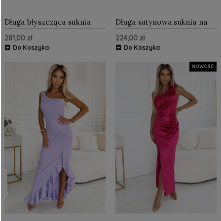
Długa błyszcząca suknia
Długa satynowa suknia na
wieczorowa na jedno ramię
jedno ramię z różami
281,00 zł
224,00 zł
- burgund
Czarna
Do Koszyka
Do Koszyka
NOWOŚĆ