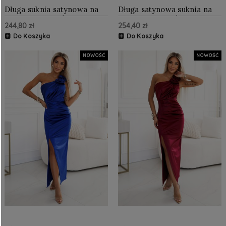
Długa suknia satynowa na
Długa satynowa suknia na
jedno ramię z różami
jedno ramię z różami
244,80 zł
254,40 zł
Błękitna
Beżowa
Do Koszyka
Do Koszyka
NOWOŚĆ
NOWOŚĆ