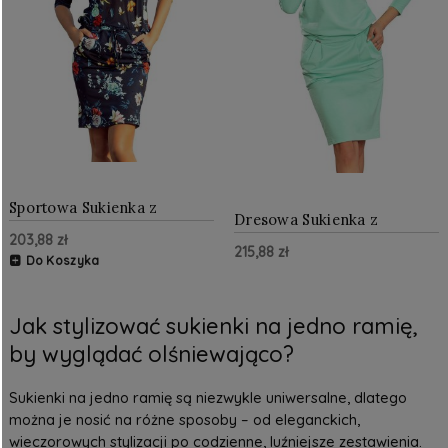
Sportowa Sukienka z
Dresowa Sukienka z
Odkrytym Ramieniem
Kieszeniami Miętowa
203,88 zł
Granatowa NU13-91
215,88 zł
NU189-1
Do Koszyka
Jak stylizować sukienki na jedno ramię,
by wyglądać olśniewająco?
Sukienki na jedno ramię są niezwykle uniwersalne, dlatego
można je nosić na różne sposoby – od eleganckich,
wieczorowych stylizacji po codzienne, luźniejsze zestawienia.