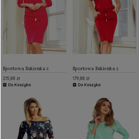
Sportowa Sukienka z
Sportowa Sukienka z
Odkrytym Ramieniem
krótkim rękawem
215,88 zł
179,88 zł
Czerwona w Groszki NU13-
Czerwona NU139-4
98
Do Koszyka
Do Koszyka