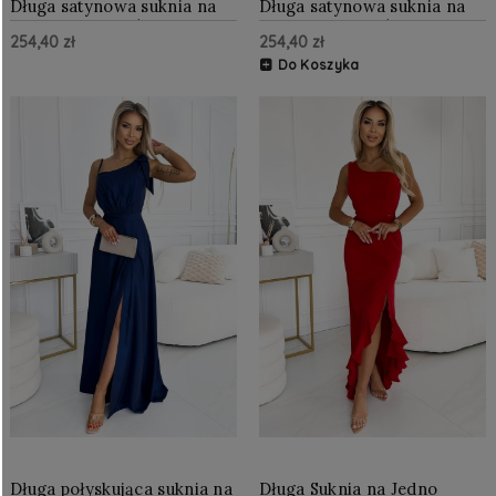
Długa satynowa suknia na
Długa satynowa suknia na
jedno ramię z różami
jedno ramię z różami
254,40 zł
254,40 zł
Chabrowa
Bordowa
Do Koszyka
Długa połyskująca suknia na
Długa Suknia na Jedno