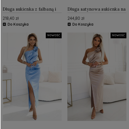
Długa sukienka z falbaną i
Długa satynowa sukienka na
asymetrycznym dekoltem
jedno ramię z różą i
218,40 zł
244,80 zł
Lawendowa
rozcięciem Różowa
Do Koszyka
Do Koszyka
NOWOŚĆ
NOWOŚĆ