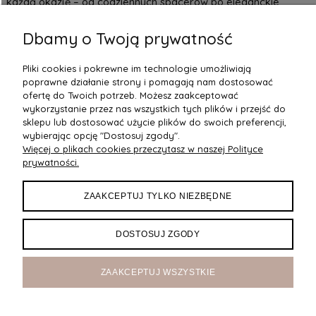
każdą okazję – od codziennych spacerów po eleganckie
przyjęcia.
Dbamy o Twoją prywatność
W Besima znajdziesz szeroki wybór sukienek na jedno ramię od
polskich producentów, wykonanych z najwyższej jakości
Pliki cookies i pokrewne im technologie umożliwiają
materiałów.
Sprawdź naszą ofertę i wybierz kreację, w której
poprawne działanie strony i pomagają nam dostosować
poczujesz się wyjątkowo!
ofertę do Twoich potrzeb. Możesz zaakceptować
wykorzystanie przez nas wszystkich tych plików i przejść do
sklepu lub dostosować użycie plików do swoich preferencji,
wybierając opcję "Dostosuj zgody".
Więcej o plikach cookies przeczytasz w naszej Polityce
POMOC
prywatności.
DOSTAWA
ZAAKCEPTUJ TYLKO NIEZBĘDNE
MOJE KONTO
DOSTOSUJ ZGODY
O NAS
ZAAKCEPTUJ WSZYSTKIE
Maxsote
Rocoto Theme. All rights reserved