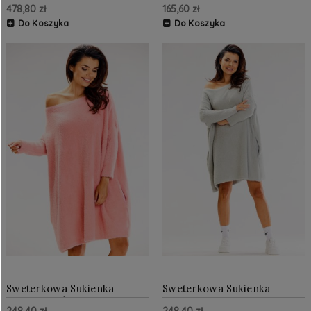
478,80 zł
165,60 zł
NU524-1
Butelkowa Zieleń NU13-134
Do Koszyka
Do Koszyka
Sweterkowa Sukienka
Sweterkowa Sukienka
Oversize Różowa AW618
Oversize Szara AW618