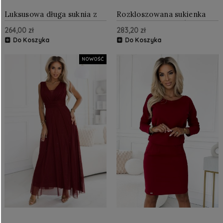
Luksusowa długa suknia z
Rozkloszowana sukienka
brokatowym akcentem i
midi z rękawem 3/4
264,00 zł
283,20 zł
szykowną linią Bordowa
Bordowa
Do Koszyka
Do Koszyka
NOWOŚĆ