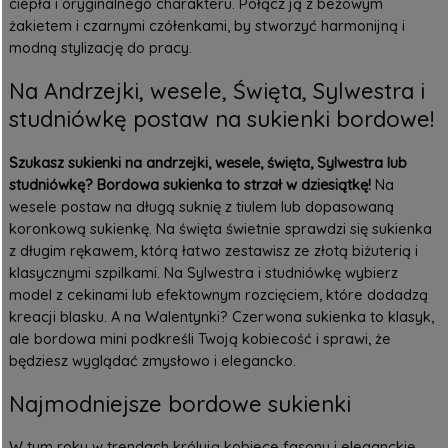
ciepła i oryginalnego charakteru. Połącz ją z beżowym
żakietem i czarnymi czółenkami, by stworzyć harmonijną i
modną stylizację do pracy.
Na Andrzejki, wesele, Święta, Sylwestra i
studniówkę postaw na sukienki bordowe!
Szukasz
sukienki na andrzejki
, wesele, święta, Sylwestra lub
studniówkę? Bordowa sukienka to strzał w dziesiątkę!
Na
wesele postaw na długą suknię z tiulem lub dopasowaną
koronkową sukienkę. Na święta świetnie sprawdzi się sukienka
z długim rękawem, którą łatwo zestawisz ze złotą biżuterią i
klasycznymi szpilkami. Na Sylwestra i studniówkę wybierz
model z cekinami lub efektownym rozcięciem, które dodadzą
kreacji blasku. A na Walentynki? Czerwona sukienka to klasyk,
ale bordowa mini podkreśli Twoją kobiecość i sprawi, że
będziesz wyglądać zmysłowo i elegancko.
Najmodniejsze bordowe sukienki
W tym roku w trendach królują kobiece fasony i eleganckie