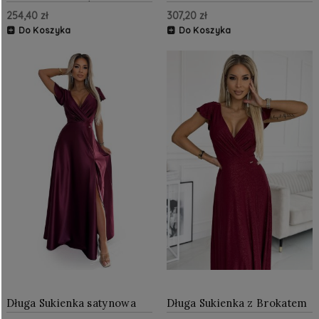
jedno ramię z różami
Bordo AW454
254,40 zł
307,20 zł
Bordowa
Do Koszyka
Do Koszyka
Długa Sukienka satynowa
Długa Sukienka z Brokatem
Bordowa NU411-10
Bordo NU411-8