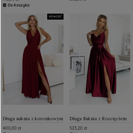
Bordowa
Do Koszyka
NOWOŚĆ
Długa suknia z koronkowym
Długa Suknia z Rozcięciem
dekoltem i rozcięciem na
Bordowa satynowa NU299-
400,00 zł
523,20 zł
nogę Bordowa
13