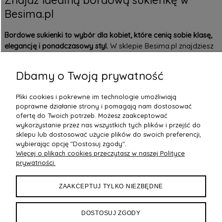
Besima.pl
Bordowe sukienki to wybór dla kobiet, które cenią sobie klasę,
elegancję i ponadczasowy styl.
W sklepie Besima.pl znajdziesz
szeroką gamę bordowych sukienek, od klasycznych
dopasowanych modeli, po zwiewne sukienki z koronką i
Dbamy o Twoją prywatność
falbanami. Każda z nich łączy wysoką jakość polskiej produkcji
z modnym designem.
Nie czekaj – odkryj najmodniejsze
Pliki cookies i pokrewne im technologie umożliwiają
bordowe sukienki i znajdź kreację, która podkreśli Twoją
poprawne działanie strony i pomagają nam dostosować
kobiecość i pewność siebie!
ofertę do Twoich potrzeb. Możesz zaakceptować
wykorzystanie przez nas wszystkich tych plików i przejść do
sklepu lub dostosować użycie plików do swoich preferencji,
wybierając opcję "Dostosuj zgody".
Więcej o plikach cookies przeczytasz w naszej Polityce
POMOC
prywatności.
DOSTAWA
ZAAKCEPTUJ TYLKO NIEZBĘDNE
MOJE KONTO
DOSTOSUJ ZGODY