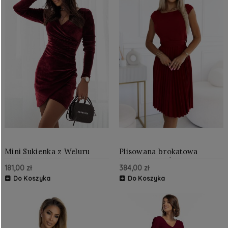
Mini Sukienka z Weluru
Plisowana brokatowa
Bordo 315
sukienka z krótkim
181,00 zł
384,00 zł
rękawkiem Bordowa NU311-
15
Do Koszyka
Do Koszyka