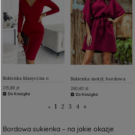
Sukienka klasyczna o
Sukienka motyl, bordowa
dopasowanym fasonie
NU287-18
215,88 zł
260,40 zł
Bordowa
Do Koszyka
Do Koszyka
1
2
3
4
»
«
Bordowa sukienka – na jakie okazje