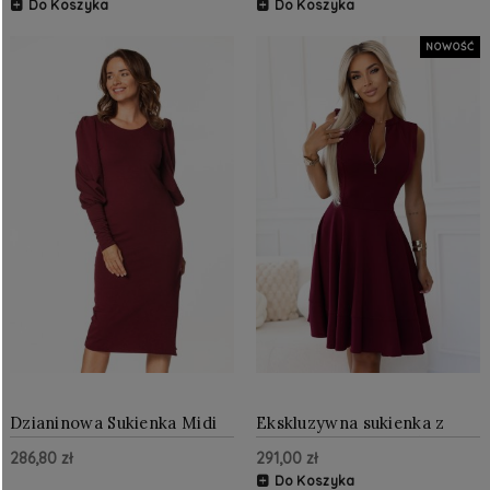
Do Koszyka
Do Koszyka
NOWOŚĆ
Dzianinowa Sukienka Midi
Ekskluzywna sukienka z
Bordo TE367
rozkloszowanym dołem i
286,80 zł
291,00 zł
zamkiem Bordowa
Do Koszyka