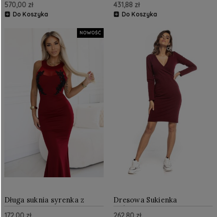
570,00 zł
431,88 zł
Do Koszyka
Do Koszyka
NOWOŚĆ
Długa suknia syrenka z
Dresowa Sukienka
czarną koronką i siateczką
Ołówkowa Bordo TE359
172,00 zł
262,80 zł