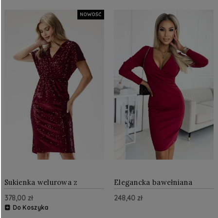
NOWOŚĆ
Sukienka welurowa z
Elegancka bawełniana
cekinami Bordowa
sukienka Bordowa NU398-2
378,00 zł
248,40 zł
Do Koszyka