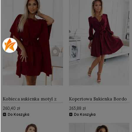
Kobieca sukienka motyl z
Kopertowa Sukienka Bordo
wiązaniem w pasie
NU339-3
260,40 zł
263,88 zł
Bordowa NU287-34
Do Koszyka
Do Koszyka