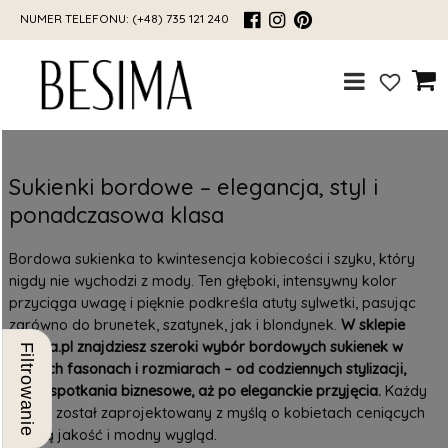
NUMER TELEFONU:
(+48) 735 121 240
Sukienki bordowe – elegancja, styl i
ponadczasowa klasa
Bordowa sukienka to kwintesencja kobiecości i szyku, który
nigdy nie wychodzi z mody. Ten głęboki, intensywny kolor
przyciąga uwagę i pięknie podkreśla atuty sylwetki, pasując
zarówno do brunetek, szatynek, jak i blondynek.
W sklepie
Besima.pl znajdziesz szeroki wybór bordowych sukienek w
Filtrowanie
różnych fasonach i rozmiarach – od codziennych stylizacji,
przez spotkania biznesowe, aż po eleganckie przyjęcia.
Każdy
model został zaprojektowany z myślą o kobietach ceniących
polską jakość i modny wygląd.