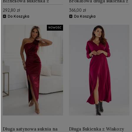
Biznesowa sukienka z
Brokatowa długa sukienka z
guzikami Matowa Bordowa
dekoltem i rozcięciem
292,80 zł
366,00 zł
NU340-3
Bordowa NU404-5
Do Koszyka
Do Koszyka
NOWOŚĆ
Długa satynowa suknia na
Długa Sukienka z Wiskozy