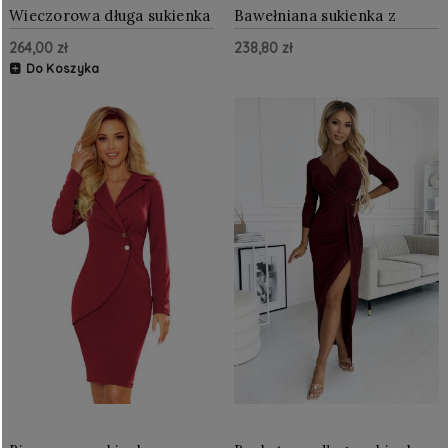
Wieczorowa długa sukienka
Bawełniana sukienka z
z brokatowym akcentem i
dekoltem na plecach
264,00 zł
238,80 zł
głębokim dekoltem
Bordowa NU189-11
Bordowa
Do Koszyka