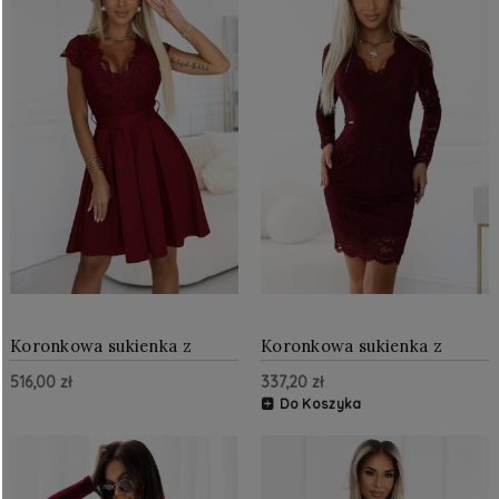
Koronkowa sukienka z
Koronkowa sukienka z
dekoltem i rozkloszowaną
długim rękawem Bordowa
516,00 zł
337,20 zł
spódnicą Bordowa
NU170-14
Do Koszyka