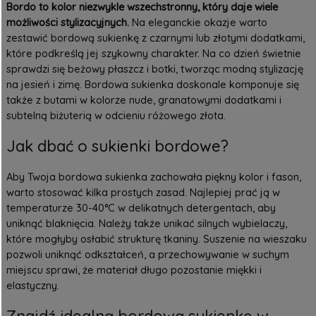
Bordo to kolor niezwykle wszechstronny, który daje wiele
możliwości stylizacyjnych.
Na eleganckie okazje warto
zestawić bordową sukienkę z czarnymi lub złotymi dodatkami,
które podkreślą jej szykowny charakter. Na co dzień świetnie
sprawdzi się beżowy płaszcz i botki, tworząc modną stylizację
na jesień i zimę. Bordowa sukienka doskonale komponuje się
także z butami w kolorze nude, granatowymi dodatkami i
subtelną biżuterią w odcieniu różowego złota.
Jak dbać o sukienki bordowe?
Aby Twoja bordowa sukienka zachowała piękny kolor i fason,
warto stosować kilka prostych zasad. Najlepiej prać ją w
temperaturze 30-40°C w delikatnych detergentach, aby
uniknąć blaknięcia. Należy także unikać silnych wybielaczy,
które mogłyby osłabić strukturę tkaniny. Suszenie na wieszaku
pozwoli uniknąć odkształceń, a przechowywanie w suchym
miejscu sprawi, że materiał długo pozostanie miękki i
elastyczny.
Znajdź idealną bordową sukienkę w