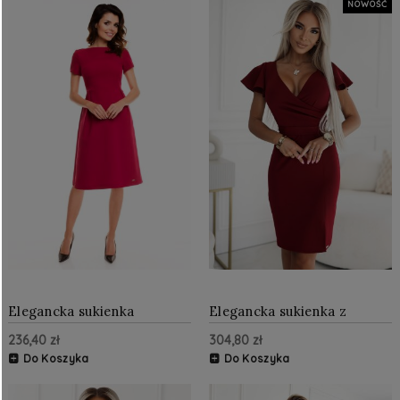
NOWOŚĆ
Elegancka sukienka
Elegancka sukienka z
wizytowa rozkloszowana
kopertowym dekoltem
236,40 zł
304,80 zł
BORDOWA
Bordowa
Do Koszyka
Do Koszyka