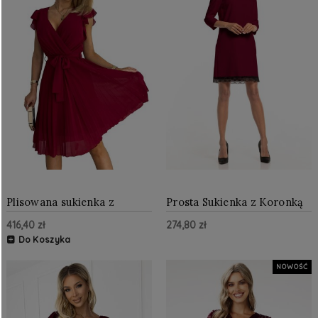
Plisowana sukienka z
Prosta Sukienka z Koronką
falbankami Bordowa
Burgund TE324
416,40 zł
274,80 zł
NU374-2
Do Koszyka
NOWOŚĆ