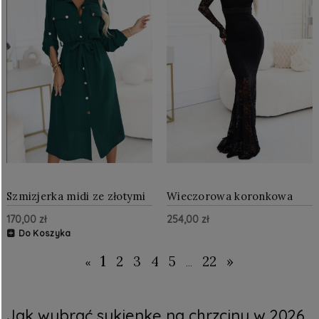
Szmizjerka midi ze złotymi
Wieczorowa koronkowa
guzikami i wiązaniem
suknia maxi typu rybka z
170,00 zł
254,00 zł
Zielona
długim rękawem Czarna
Do Koszyka
1
2
3
4
5
22
»
«
...
Jak wybrać sukienkę na chrzciny w 2026