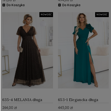
191,00 zł
494,00 zł
golfem, podkreślająca
dekoltem - czekolada
sylwetkę Czekolada
Do Koszyka
Do Koszyka
NOWOŚĆ
NOWOŚĆ
635-4 MELANIA długa
653-1 Elegancka długa
błyszcząca suknia z
sukienka z różą, paskiem i
264,00 zł
443,00 zł
dekoltem i krótkim
wysokim rozcięciem -