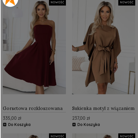
NOWOŚĆ
NOWOŚĆ
Gorsetowa rozkloszowana
Sukienka motyl z wiązaniem
sukienka midi na wyjątkowe
w pasie Cappuccino
335,00 zł
237,00 zł
okazje Bordowa
Do Koszyka
Do Koszyka
NOWOŚĆ
NOWOŚĆ