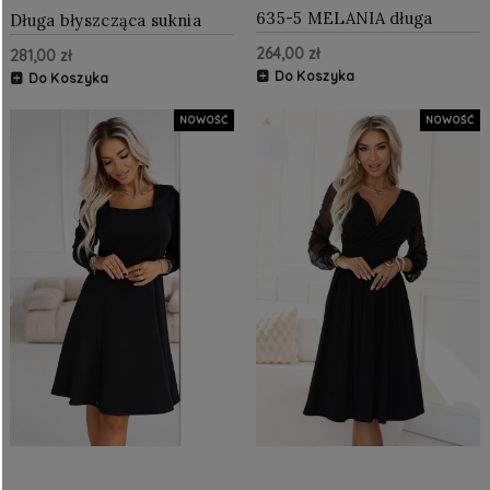
635-5 MELANIA długa
Długa błyszcząca suknia
błyszcząca suknia z
wieczorowa na jedno ramię
264,00 zł
281,00 zł
dekoltem i krótkim
- burgund
rękawkiem - bordowa
Do Koszyka
Do Koszyka
NOWOŚĆ
NOWOŚĆ