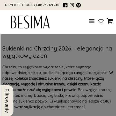
NUMER TELEFONU:
(+48) 735 121 240
Sukienki na Chrzciny 2026 – elegancja na
wyjątkowy dzień
Chrzciny to wyjątkowe wydarzenie, które wymaga
odpowiedniego stroju, podkreślającego rangę uroczystości.
W
naszej kolekcji znajdziesz sukienki na chrzciny, które łączą
elegancję, wygodę i aktualne trendy, dzięki czemu każda
kobieta może czuć się wyjątkowo i pewnie.
Bez względu na to,
Filtrowanie
czy jesteś mamą, babcią czy bliską krewną, odpowiednio
dobrana sukienka pozwoli Ci wyeksponować najlepsze atuty i
dopasować stylizację do charakteru ceremonii.