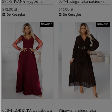
574-3 IVANA wygodna
657-1 Elegancka sukienka
trapezowa sukienka z
midi z kopertowym
272,00 zł
346,00 zł
dekoltem i długim
dekoltem i tiulowymi
rękawkiem - czarna
rękawami - czarna
Do Koszyka
Do Koszyka
NOWOŚĆ
NOWOŚĆ
640-1 LORETTA wyjątkowa
Plisowana elegancka