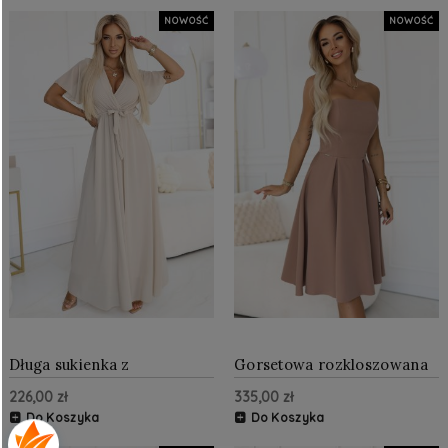
NOWOŚĆ
NOWOŚĆ
Długa sukienka z
Gorsetowa rozkloszowana
plisowanym dekoltem i
sukienka midi na wyjątkowe
226,00 zł
335,00 zł
wiązaniem Beżowa
okazje Beżowa
Do Koszyka
Do Koszyka