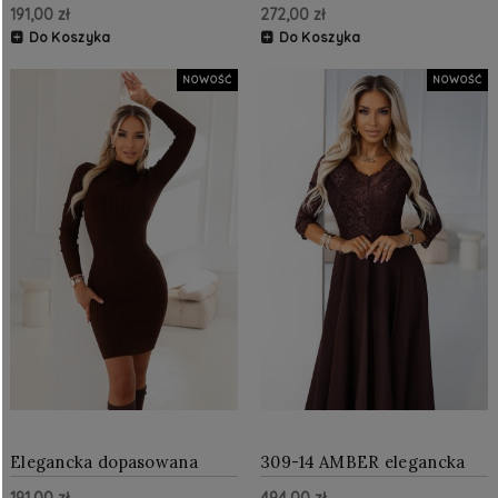
191,00 zł
272,00 zł
golfem, podkreślająca
długim rękawkiem
sylwetkę Bordo
Czekoladowa
Do Koszyka
Do Koszyka
NOWOŚĆ
NOWOŚĆ
Elegancka dopasowana
309-14 AMBER elegancka
sukienka sweterkowa z
długa koronkowa suknia z