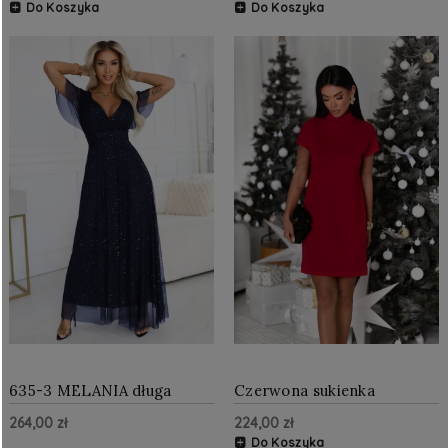
rękawkiem - czekolada
butelkowa zieleń
Do Koszyka
Do Koszyka
635-3 MELANIA długa
Czerwona sukienka
błyszcząca suknia z
dzianinowa z golfem KLER
264,00 zł
224,00 zł
dekoltem i krótkim
rękawkiem - granatowa
Do Koszyka