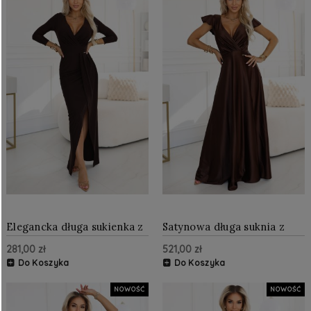
Elegancka długa sukienka z
Satynowa długa suknia z
kopertowym dekoltem i
dekoltem - czekoladowa
281,00 zł
521,00 zł
rozcięciem Czekoladowy
brąz
Do Koszyka
Do Koszyka
NOWOŚĆ
NOWOŚĆ