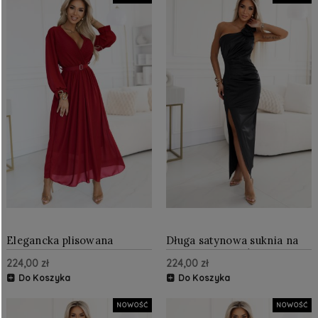
Elegancka plisowana
Długa satynowa suknia na
sukienka maxi z paskiem i
jedno ramię z różami
224,00 zł
224,00 zł
kopertowym dekoltem
Czarna
Bordowa
Do Koszyka
Do Koszyka
NOWOŚĆ
NOWOŚĆ