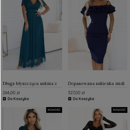
Długa błyszcząca suknia z
Dopasowana sukienka midi
dekoltem i krótkim
w stylu hiszpańskim
264,00 zł
327,00 zł
rękawkiem Zieleń
Granatowa
Butelkowa
Do Koszyka
Do Koszyka
NOWOŚĆ
NOWOŚĆ