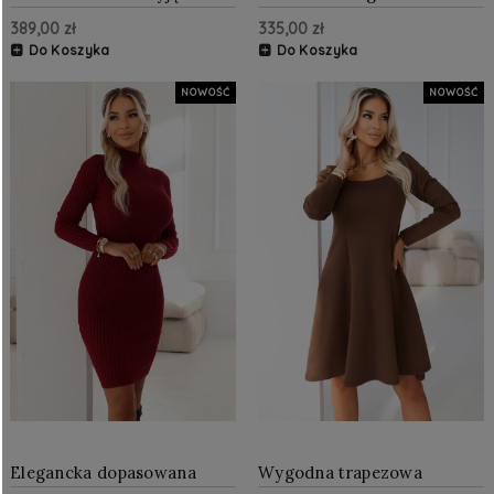
długa sukienka z tiulowymi
sukienka midi z paskiem i
389,00 zł
335,00 zł
rękawkami i dekoltem -
dekoltem Czekoladowa
bordowa
Do Koszyka
Do Koszyka
NOWOŚĆ
NOWOŚĆ
Elegancka dopasowana
Wygodna trapezowa
sukienka sweterkowa z
sukienka z dekoltem i