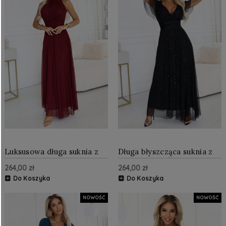
Luksusowa długa suknia z
Długa błyszcząca suknia z
brokatowym akcentem i
dekoltem i krótkim
264,00 zł
264,00 zł
szykowną linią Bordowa
rękawkiem Czarna
Do Koszyka
Do Koszyka
NOWOŚĆ
NOWOŚĆ