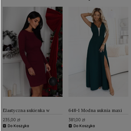
Elastyczna sukienka w
648-1 Modna suknia maxi
prążek NOLIA
podkreślająca sylwetkę z
235,00 zł
381,00 zł
rozcięciem na nogę -
butelkowa zieleń
Do Koszyka
Do Koszyka