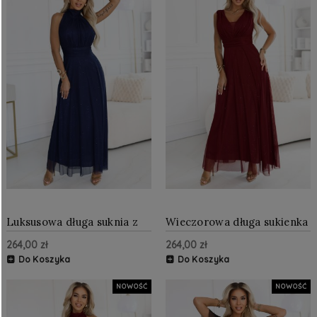
Luksusowa długa suknia z
Wieczorowa długa sukienka
brokatowym akcentem i
z brokatowym akcentem i
264,00 zł
264,00 zł
szykownym krojem
głębokim dekoltem
Granatowa
Bordowa
Do Koszyka
Do Koszyka
NOWOŚĆ
NOWOŚĆ