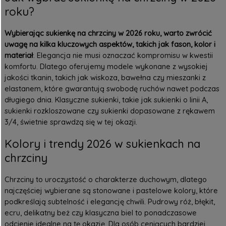
roku?
Wybierając sukienkę na chrzciny w 2026 roku, warto zwrócić
uwagę na kilka kluczowych aspektów, takich jak fason, kolor i
materiał
. Elegancja nie musi oznaczać kompromisu w kwestii
komfortu. Dlatego oferujemy modele wykonane z wysokiej
jakości tkanin, takich jak wiskoza, bawełna czy mieszanki z
elastanem, które gwarantują swobodę ruchów nawet podczas
długiego dnia.
Klasyczne sukienki
, takie jak sukienki o linii A,
sukienki rozkloszowane
czy sukienki dopasowane z rękawem
3/4, świetnie sprawdzą się w tej okazji.
Kolory i trendy 2026 w sukienkach na
chrzciny
Chrzciny to uroczystość o charakterze duchowym, dlatego
najczęściej wybierane są stonowane i pastelowe kolory, które
podkreślają subtelność i elegancję chwili. Pudrowy róż, błękit,
ecru, delikatny beż czy klasyczna biel to ponadczasowe
odcienie idealne na tę okazję. Dla osób ceniących bardziej