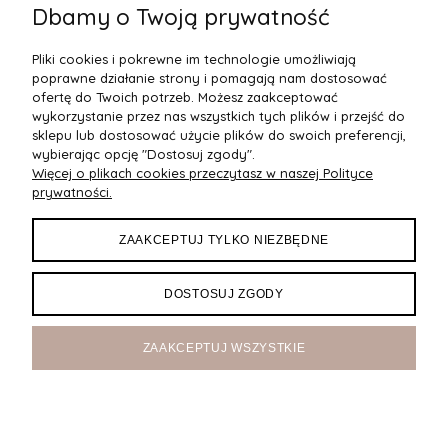
Dbamy o Twoją prywatność
Długa satynowa suknia na jedno ramię Czerwona
Dł
NU524-1
Pliki cookies i pokrewne im technologie umożliwiają
478,80 zł
25
poprawne działanie strony i pomagają nam dostosować
Do Koszyka
ofertę do Twoich potrzeb. Możesz zaakceptować
wykorzystanie przez nas wszystkich tych plików i przejść do
sklepu lub dostosować użycie plików do swoich preferencji,
wybierając opcję "Dostosuj zgody".
Więcej o plikach cookies przeczytasz w naszej Polityce
POMOC
prywatności.
DOSTAWA
ZAAKCEPTUJ TYLKO NIEZBĘDNE
MOJE KONTO
DOSTOSUJ ZGODY
O NAS
ZAAKCEPTUJ WSZYSTKIE
Maxsote
Rocoto Theme. All rights reserved