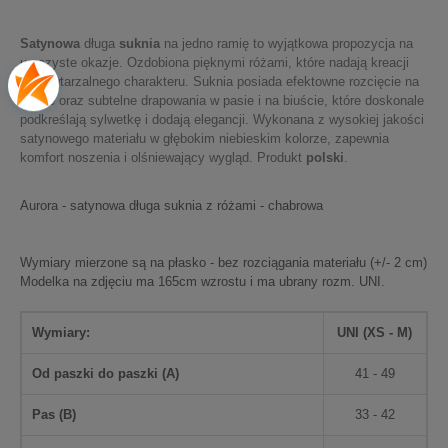
Satynowa
długa
suknia
na jedno ramię to wyjątkowa propozycja na
uroczyste okazje. Ozdobiona pięknymi różami, które nadają kreacji
niepowtarzalnego charakteru. Suknia posiada efektowne rozcięcie na
nodze oraz subtelne drapowania w pasie i na biuście, które doskonale
podkreślają sylwetkę i dodają elegancji. Wykonana z wysokiej jakości
satynowego materiału w głębokim niebieskim kolorze, zapewnia
komfort noszenia i olśniewający wygląd. Produkt
polski
.
Aurora - satynowa długa suknia z różami - chabrowa
Wymiary mierzone są na płasko - bez rozciągania materiału (+/- 2 cm)
Modelka na zdjęciu ma 165cm wzrostu i ma ubrany rozm. UNI.
Wymiary:
UNI (XS - M)
Od paszki do paszki (
A
)
41 - 49
Pas (
B
)
33 - 42