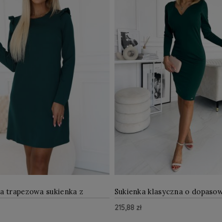
a trapezowa sukienka z
Sukienka klasyczna o dopas
mi na ramionach Zieleń
fasonie ZIELONA
215,88 zł
a