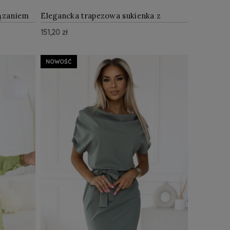
iązaniem
Elegancka trapezowa sukienka z
asymetryczną plisą Zielona
151,20 zł
Z WIĘCEJ
ZOBACZ WIĘCEJ
NOWOŚĆ