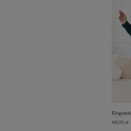
Eleganck
falbanka
145,00 zł
butelkow