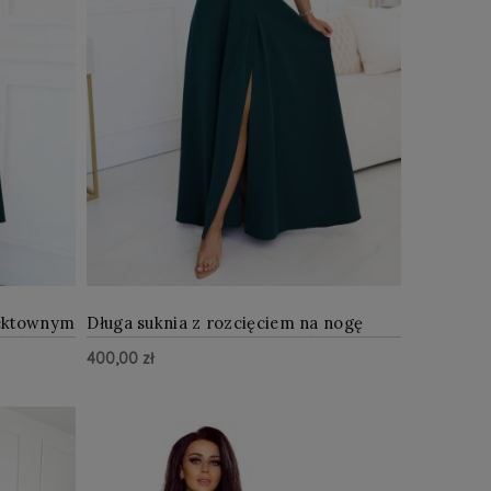
fektownym
Długa suknia z rozcięciem na nogę
leń
rękawkiem i dekoltem Zieleń
400,00 zł
butelkowa
Z WIĘCEJ
ZOBACZ WIĘCEJ
Do Koszyka