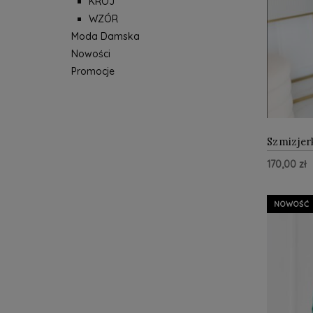
KRÓJ
WZÓR
Moda Damska
Nowości
Promocje
Szmizjer
wiązanie
170,00 zł
Do Kos
NOWOŚĆ