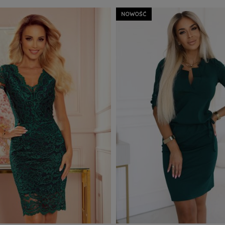
ZOBACZ WIĘCEJ
ZOBAC
zyka
Do Koszyka
NOWOŚĆ