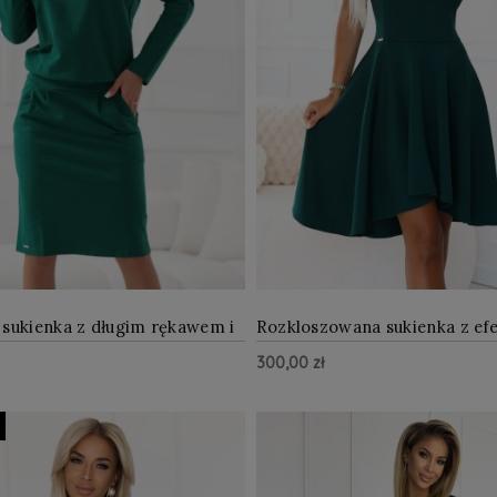
sukienka z długim rękawem i
Rozkloszowana sukienka z e
ami, wygodny fason z
dłuższym tyłem Butelkowa Zie
300,00 zł
 na plecach Zielona
ZOBACZ WIĘCEJ
ZOBAC
Do Koszyka