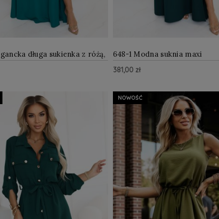
egancka długa sukienka z różą,
648-1 Modna suknia maxi
i wysokim rozcięciem -
podkreślająca sylwetkę z roz
381,00 zł
a zieleń
nogę - butelkowa zieleń
ZOBACZ WIĘCEJ
ZOBAC
zyka
Do Koszyka
NOWOŚĆ