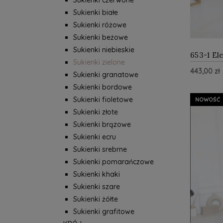
Sukienki czerwone
Sukienki białe
Sukienki różowe
Sukienki beżowe
Sukienki niebieskie
653-1 El
Sukienki zielone
paskiem 
443,00 zł
butelkow
Sukienki granatowe
Sukienki bordowe
Do Kos
Sukienki fioletowe
NOWOŚĆ
Sukienki złote
Sukienki brązowe
Sukienki ecru
Sukienki srebrne
Sukienki pomarańczowe
Sukienki khaki
Sukienki szare
Sukienki żółte
Sukienki grafitowe