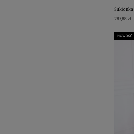
Sukienka
koronki
287,88 zł
Do Kos
NOWOŚĆ