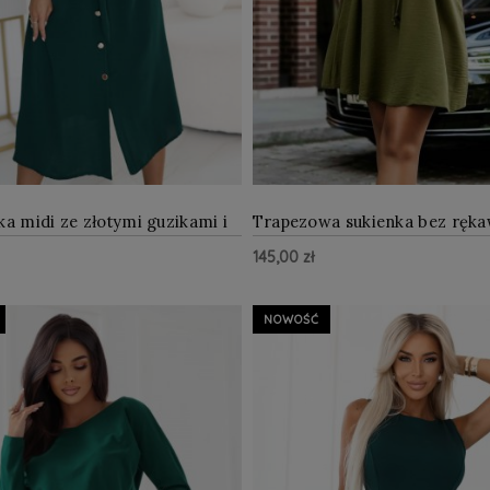
ka midi ze złotymi guzikami i
Trapezowa sukienka bez ręk
m Zielona
wiązaniem w pasie Khaki
145,00 zł
ZOBACZ WIĘCEJ
ZOBAC
zyka
Do Koszyka
NOWOŚĆ