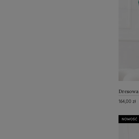
Dresowa 
kieszeni
164,00 zł
dekoltem
NOWOŚĆ