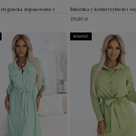
 elegancka dopasowana z
Sukienka z kołnierzykiem i w
 ZIELONA
Butelkowa Zieleń
256,80 zł
ZOBACZ WIĘCEJ
ZOBAC
zyka
Do Koszyka
NOWOŚĆ