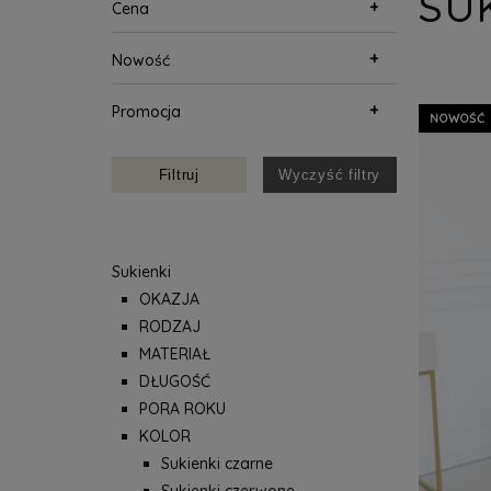
SU
+
Cena
+
Nowość
+
Promocja
NOWOŚĆ
Filtruj
Wyczyść filtry
Sukienki
OKAZJA
RODZAJ
MATERIAŁ
DŁUGOŚĆ
PORA ROKU
KOLOR
Sukienki czarne