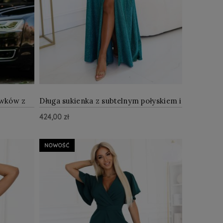
awków z
Długa sukienka z subtelnym połyskiem i
gorsetowym wiązaniem na plecach
424,00 zł
Zielona z brokatem
Z WIĘCEJ
ZOBACZ WIĘCEJ
Do Koszyka
NOWOŚĆ