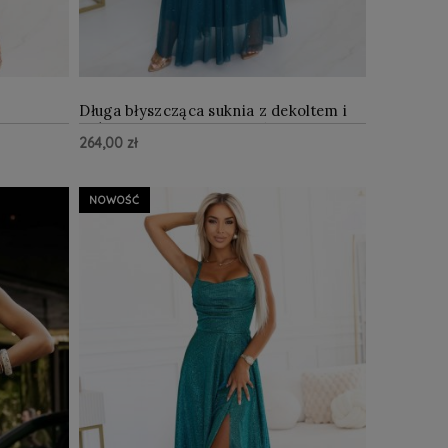
Długa błyszcząca suknia z dekoltem i
cięciem na
krótkim rękawkiem Zieleń Butelkowa
264,00 zł
Z WIĘCEJ
ZOBACZ WIĘCEJ
Do Koszyka
NOWOŚĆ