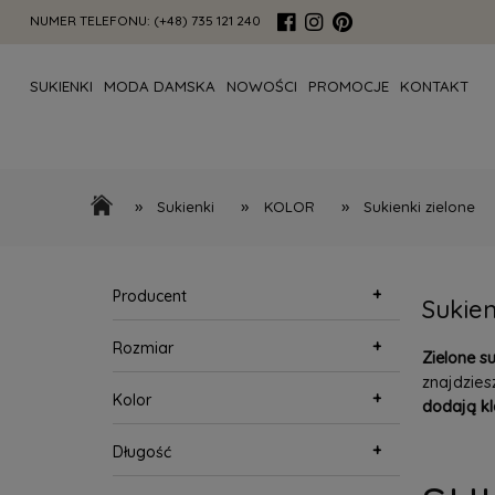
NUMER TELEFONU:
(+48) 735 121 240
SUKIENKI
MODA DAMSKA
NOWOŚCI
PROMOCJE
KONTAKT
»
»
»
Sukienki
KOLOR
Sukienki zielone
+
Producent
Sukien
+
Rozmiar
Zielone s
znajdzie
+
Kolor
dodają kl
+
Długość