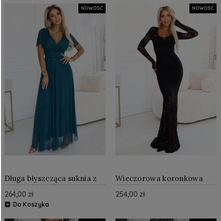
NOWOŚĆ
NOWOŚĆ
Długa błyszcząca suknia z
Wieczorowa koronkowa
dekoltem i krótkim
suknia maxi typu rybka z
264,00 zł
254,00 zł
rękawkiem Zieleń
długim rękawem Czarna
Butelkowa
Do Koszyka