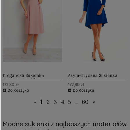
Elegancka Sukienka
Asymetryczna Sukienka
PUDROWY RÓŻ
NIEBIESKA
172,80 zł
172,80 zł
Do Koszyka
Do Koszyka
1
2
3
4
5
60
»
«
...
Modne sukienki z najlepszych materiałów