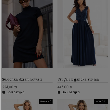
Sukienka dzianinowa z
Długa elegancka suknia
golfem Czarna
maxi z koronkową górą i
224,00 zł
443,00 zł
rozcięciem na nodze
Granatowa
Do Koszyka
Do Koszyka
NOWOŚĆ
NOWOŚĆ