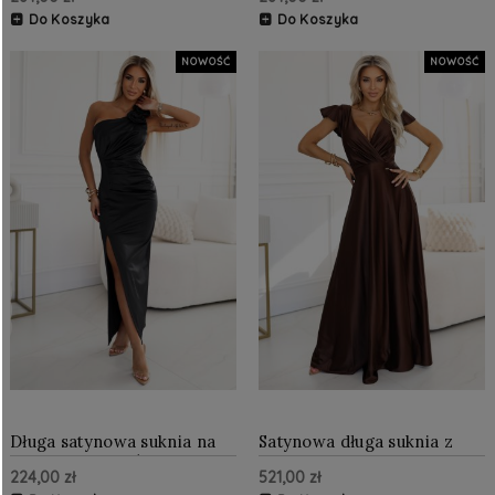
głębokim dekoltem
szykownym krojem Czarna
Granatowa
Do Koszyka
Do Koszyka
NOWOŚĆ
NOWOŚĆ
Długa satynowa suknia na
Satynowa długa suknia z
jedno ramię z różami
dekoltem - czekoladowa
224,00 zł
521,00 zł
Czarna