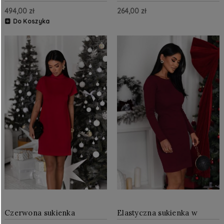
długa koronkowa suknia z
błyszcząca suknia z
494,00 zł
264,00 zł
dekoltem - czekolada
dekoltem i krótkim
rękawkiem - granatowa
Do Koszyka
Czerwona sukienka
Elastyczna sukienka w
dzianinowa z golfem KLER
prążek NOLIA