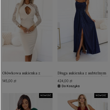
Ołówkowa sukienka z
Długa sukienka z subtelnym
koronkowymi rękawami i
połyskiem i gorsetowym
145,00 zł
424,00 zł
zmysłowym dekoltem
wiązaniem na plecach
Beżowa
Granatowa z brokatem
Do Koszyka
NOWOŚĆ
NOWOŚĆ