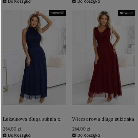
Do Koszyka
Do Koszyka
NOWOŚĆ
NOWOŚĆ
Luksusowa długa suknia z
Wieczorowa długa sukienka
brokatowym akcentem i
z brokatowym akcentem i
264,00 zł
264,00 zł
szykownym krojem
głębokim dekoltem
Granatowa
Bordowa
Do Koszyka
Do Koszyka