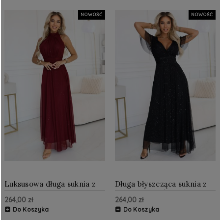
NOWOŚĆ
NOWOŚĆ
Luksusowa długa suknia z
Długa błyszcząca suknia z
brokatowym akcentem i
dekoltem i krótkim
264,00 zł
264,00 zł
szykowną linią Bordowa
rękawkiem Czarna
Do Koszyka
Do Koszyka