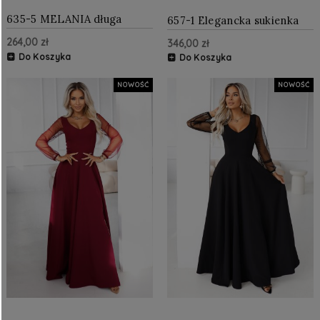
635-5 MELANIA długa
657-1 Elegancka sukienka
błyszcząca suknia z
midi z kopertowym
264,00 zł
346,00 zł
dekoltem i krótkim
dekoltem i tiulowymi
rękawkiem - bordowa
Do Koszyka
rękawami - czarna
Do Koszyka
NOWOŚĆ
NOWOŚĆ