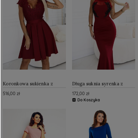
Koronkowa sukienka z
Długa suknia syrenka z
dekoltem i rozkloszowaną
czarną koronką i siateczką
516,00 zł
172,00 zł
spódnicą Bordowa
Bordowa
Do Koszyka