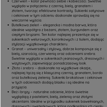
Czerwień – kolor pewności siebie i kobiecości. Świetnie
wygląda w połączeniu z czernią, bielą, granatem i
złotem, tworząc efektowne kontrasty. Sukienki satynowe
i cekinowe w tym odcieniu doskonale sprawdzą się na
wieczorne wyjścia.
Butelkowa zieleń – elegancka i modna barwa, która
idealnie współgra z beżami, złotem, burgundem oraz
ciepłymi brązami. Ten kolor najlepiej prezentuje się w
sukienkach welurowych, koronkowych i z tiulem, dodając
stylizacji wyjątkowego charakteru.
Granat – uniwersalny i stylowy, dobrze komponuje się z
bielą, szarością, czerwienią oraz odcieniami srebra.
Świetnie wygląda w sukienkach jeansowych, dresowych i
wizytowych, zapewniając ponadczasowy look.
Złoto i srebro – doskonałe na wyjątkowe okazje,
najlepiej łączą się z klasyczną czernią, granatem, bordo
oraz butelkową zielenią. Sukienki brokatowe i cekinowe
w tych odcieniach dodają blasku i są idealne na
przyjęcia.
Beż i brązy – naturalne odcienie, które świetnie
wyglądają z pastelami, bielą, zielenią oraz złotymi
akcentami. Idealne w przypadku sukienek bawełnianych,
dresowych i sweterkowych, które podkreślają ich ciepły