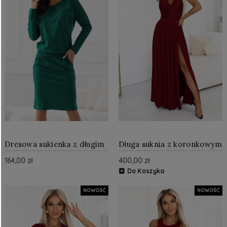
Dresowa sukienka z długim
Długa suknia z koronkowym
rękawem i kieszeniami,
dekoltem i rozcięciem na
164,00 zł
400,00 zł
wygodny fason z dekoltem
nogę Bordowa
na plecach Zielona
Do Koszyka
NOWOŚĆ
NOWOŚĆ