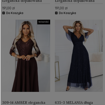
Elegancka dopasowana
Elegancka dopasowana
sukienka sweterkowa z
sukienka sweterkowa z
191,00 zł
191,00 zł
golfem, podkreślająca
golfem, podkreślająca
sylwetkę Bordo
sylwetkę Czekolada
Do Koszyka
Do Koszyka
NOWOŚĆ
309-14 AMBER elegancka
635-3 MELANIA długa