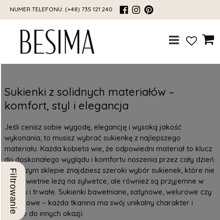
NUMER TELEFONU:
(+48) 735 121 240
Sukienki z solidnych materiałów –
komfort, styl i elegancja
Jeśli cenisz sobie wygodę, elegancję i wysoką jakość
wykonania, to musisz wybrać sukienkę z najlepszego
materiału. Każda kobieta wie, że odpowiedni materiał to klucz
do doskonałego wyglądu i komfortu noszenia przez cały dzień.
W naszym sklepie znajdziesz szeroki wybór sukienek, które nie
Filtrowanie
tylko świetnie leżą na sylwetce, ale również są przyjemne w
dotyku i trwałe. Sukienki bawełniane, satynowe, welurowe czy
szyfonowe – każda tkanina ma swój unikalny charakter i
pasuje do innych okazji.