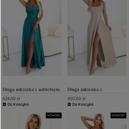
Długa sukienka z subtelnym
Długa sukienka z
połyskiem i gorsetowym
rozcięciem i dekoltem w
424,00 zł
400,00 zł
wiązaniem na plecach
caro Beżowa z brokatem
Zielona z brokatem
Do Koszyka
Do Koszyka
NOWOŚĆ
NOWOŚĆ