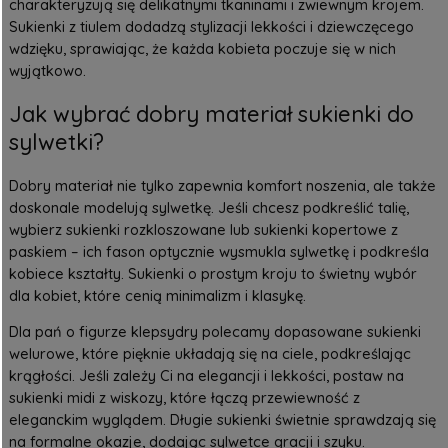
charakteryzują się delikatnymi tkaninami i zwiewnym krojem.
Sukienki z tiulem dodadzą stylizacji lekkości i dziewczęcego
wdzięku, sprawiając, że każda kobieta poczuje się w nich
wyjątkowo.
Jak wybrać dobry materiał sukienki do
sylwetki?
Dobry materiał nie tylko zapewnia komfort noszenia, ale także
doskonale modelują sylwetkę. Jeśli chcesz podkreślić talię,
wybierz sukienki rozkloszowane lub sukienki kopertowe z
paskiem – ich fason optycznie wysmukla sylwetkę i podkreśla
kobiece kształty. Sukienki o prostym kroju to świetny wybór
dla kobiet, które cenią minimalizm i klasykę.
Dla pań o figurze klepsydry polecamy dopasowane sukienki
welurowe, które pięknie układają się na ciele, podkreślając
krągłości. Jeśli zależy Ci na elegancji i lekkości, postaw na
sukienki midi z wiskozy, które łączą przewiewność z
eleganckim wyglądem.
Długie sukienki
świetnie sprawdzają się
na formalne okazje, dodając sylwetce gracji i szyku.