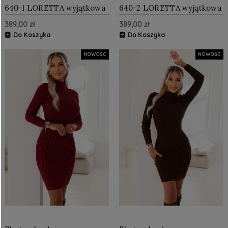
640-1 LORETTA wyjątkowa
640-2 LORETTA wyjątkowa
długa sukienka z tiulowymi
długa sukienka z tiulowymi
389,00 zł
389,00 zł
rękawkami i dekoltem -
rękawami i dekoltem -
bordowa
czarna
Do Koszyka
Do Koszyka
NOWOŚĆ
NOWOŚĆ