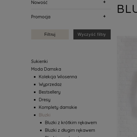
+
Nowość
BL
+
Promocja
Filtruj
Wyczyść filtry
Sukienki
Moda Damska
Kolekcja Wiosenna
Wyprzedaż
Bestsellery
Dresy
Komplety damskie
Bluzki
Bluzki z krótkim rękawem
Bluzki z długim rękawem