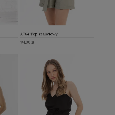
A764 Top szałwiowy
141,00 zł
Z WIĘCEJ
ZOBACZ WIĘCEJ
Do Koszyka