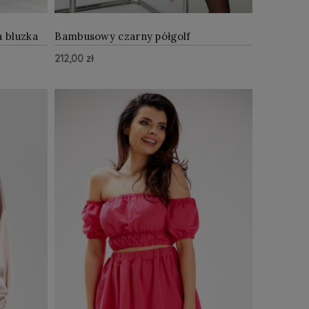
 bluzka
Bambusowy czarny półgolf
212,00 zł
Z WIĘCEJ
ZOBACZ WIĘCEJ
Do Koszyka