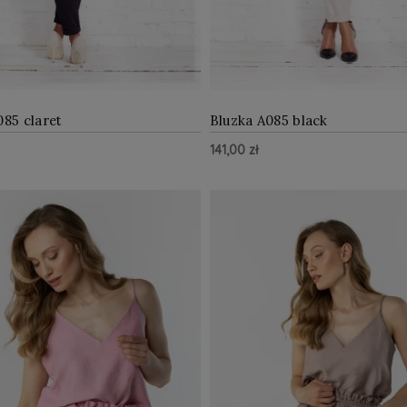
085 claret
Bluzka A085 black
141,00 zł
ZOBACZ WIĘCEJ
ZOBAC