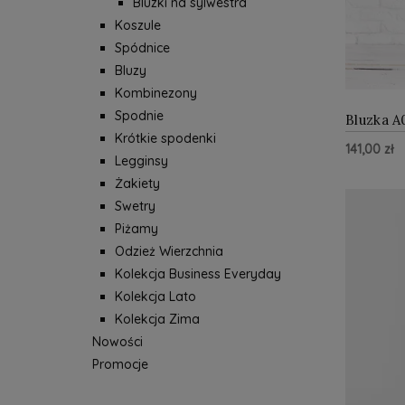
Bluzki na sylwestra
Koszule
Spódnice
Bluzy
Kombinezony
Spodnie
Bluzka A
Krótkie spodenki
141,00 zł
Legginsy
Żakiety
Swetry
Piżamy
Odzież Wierzchnia
Kolekcja Business Everyday
Kolekcja Lato
Kolekcja Zima
Nowości
Promocje