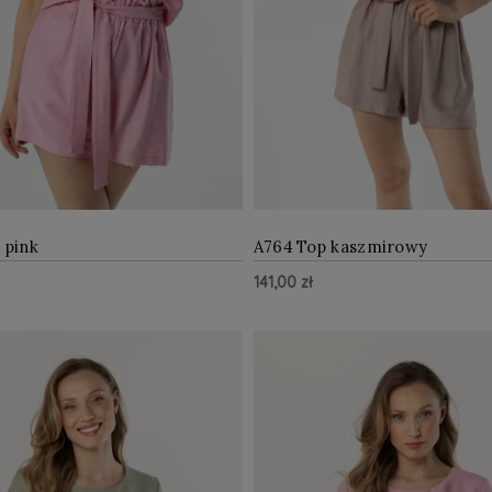
 pink
A764 Top kaszmirowy
141,00 zł
ZOBACZ WIĘCEJ
ZOBAC
zyka
Do Koszyka