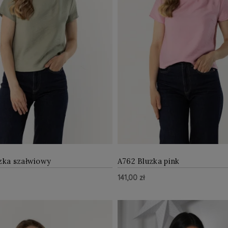
zka szałwiowy
A762 Bluzka pink
141,00 zł
ZOBACZ WIĘCEJ
ZOBAC
zyka
Do Koszyka