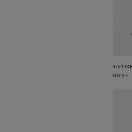
A764 Top
141,00 zł
Do Kos