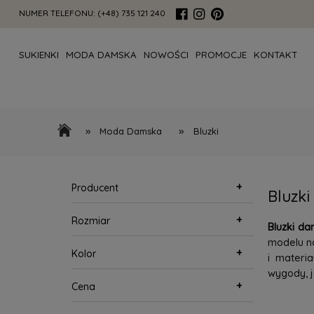
NUMER TELEFONU:
(+48) 735 121 240
SUKIENKI
MODA DAMSKA
NOWOŚCI
PROMOCJE
KONTAKT
»
»
Moda Damska
Bluzki
+
Producent
Bluzki
+
Rozmiar
Bluzki da
modelu na
+
Kolor
i materi
wygody, j
+
Cena