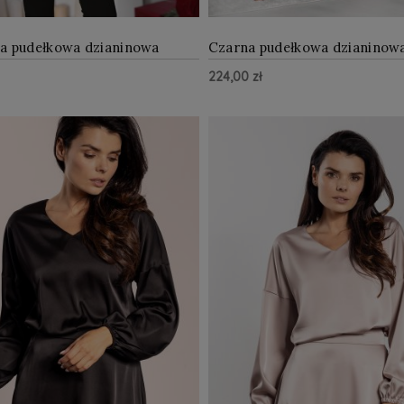
a pudełkowa dzianinowa
Czarna pudełkowa dzianinowa
224,00 zł
ZOBACZ WIĘCEJ
ZOBAC
Do Koszyka