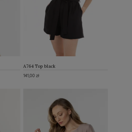
A764 Top black
141,00 zł
Z WIĘCEJ
ZOBACZ WIĘCEJ
Do Koszyka