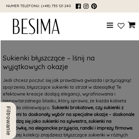
NUMER TELEFONU:
(+48) 735 121 240
Sukienki błyszczące – lśnij na
wyjątkowych okazje
Jeśli chcesz poczuć się jak prawdziwa gwiazda i przyciągnąć
spojrzenia, błyszczące sukienki to strzał w dziesiątkę! Te
efektowne kreacje dodają elegancji, wyrafinowania i
niepowtarzalnego blasku, który sprawia, że każda kobieta
wygląda olśniewająco.
Sukienki brokatowe
, czy sukienki z
Filtrowanie
cekinami to doskonały wybór na specjalne okazje – doskonale
sprawdzą się jako sukienki na sylwestra, sukienki na
studniówkę, na eleganckie przyjęcia, randki i imprezy firmowe.
W naszej kolekcji znajdziesz błyszczące sukienki w różnych