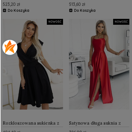
dekoltem długim
rękawkiem i dekoltem
523,20 zł
513,60 zł
rękawkiem i rozcięciem na
Czarna z brokatem
nogę Butelkowa Zieleń
Do Koszyka
Do Koszyka
NOWOŚĆ
NOWOŚĆ
Rozkloszowana sukienka z
Satynowa długa suknia z
kopertowym dekoltem i
dekoltem na plecach