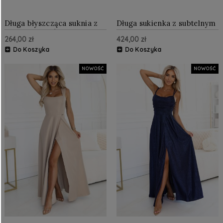
Długa błyszcząca suknia z
Długa sukienka z subtelnym
dekoltem i krótkim
połyskiem i gorsetowym
264,00 zł
424,00 zł
rękawkiem Zieleń
wiązaniem na plecach
Butelkowa
Zielona z brokatem
Do Koszyka
Do Koszyka
NOWOŚĆ
NOWOŚĆ