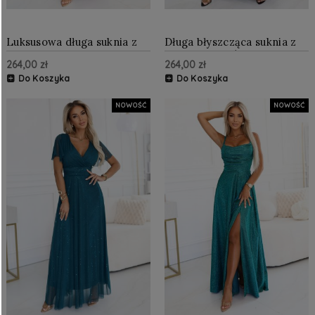
Luksusowa długa suknia z
Długa błyszcząca suknia z
brokatowym akcentem i
dekoltem i krótkim
264,00 zł
264,00 zł
szykowną linią Bordowa
rękawkiem Czarna
Do Koszyka
Do Koszyka
NOWOŚĆ
NOWOŚĆ