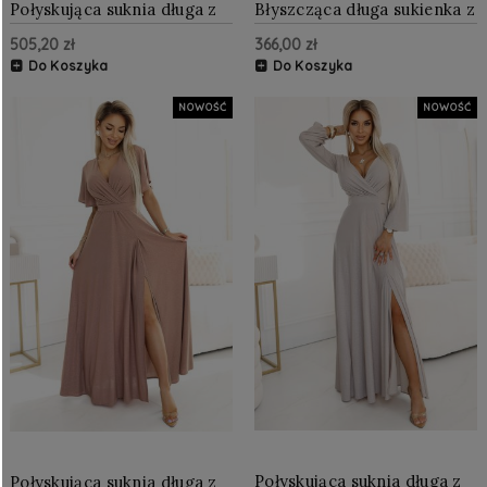
Połyskująca suknia długa z
Błyszcząca długa sukienka z
rękawkiem i dekoltem
dekoltem i rozcięciem na
505,20 zł
366,00 zł
Granatowa z Brokatem
nodze Szary beż z
brokatem
Do Koszyka
Do Koszyka
NOWOŚĆ
NOWOŚĆ
Połyskująca suknia długa z
Połyskująca suknia długa z