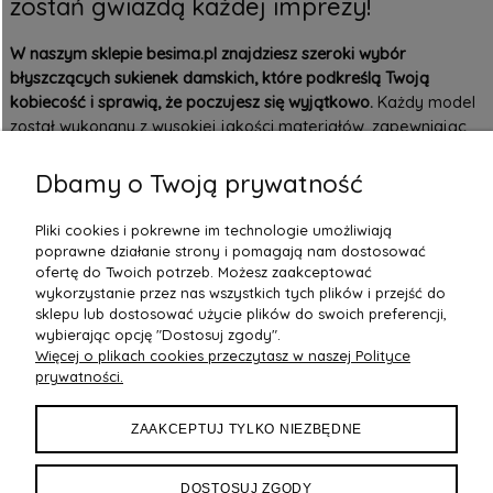
zostań gwiazdą każdej imprezy!
W naszym sklepie besima.pl znajdziesz szeroki wybór
błyszczących sukienek damskich, które podkreślą Twoją
kobiecość i sprawią, że poczujesz się wyjątkowo.
Każdy model
został wykonany z wysokiej jakości materiałów, zapewniając
komfort i trwałość. Oferujemy szybką wysyłkę, wygodne
zwroty oraz profesjonalną obsługę klienta, dzięki czemu
Dbamy o Twoją prywatność
zakupy w naszym sklepie to czysta przyjemność!
Pliki cookies i pokrewne im technologie umożliwiają
Nie czekaj – znajdź idealną błyszczącą sukienkę i poczuj się jak
poprawne działanie strony i pomagają nam dostosować
prawdziwa gwiazda!
ofertę do Twoich potrzeb. Możesz zaakceptować
wykorzystanie przez nas wszystkich tych plików i przejść do
sklepu lub dostosować użycie plików do swoich preferencji,
wybierając opcję "Dostosuj zgody".
Więcej o plikach cookies przeczytasz w naszej Polityce
POMOC
prywatności.
DOSTAWA
ZAAKCEPTUJ TYLKO NIEZBĘDNE
MOJE KONTO
DOSTOSUJ ZGODY