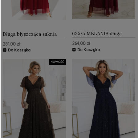
635-5 MELANIA długa
Długa błyszcząca suknia
błyszcząca suknia z
wieczorowa na jedno ramię
264,00 zł
281,00 zł
dekoltem i krótkim
- burgund
rękawkiem - bordowa
Do Koszyka
Do Koszyka
NOWOŚĆ