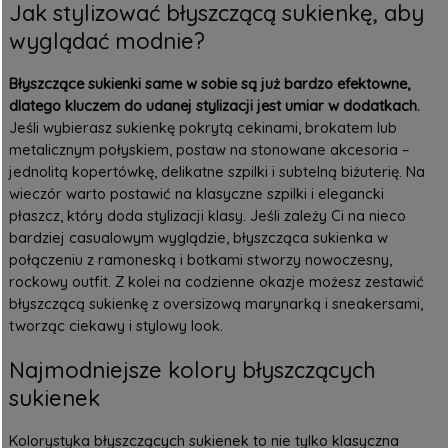
Jak stylizować błyszczącą sukienkę, aby
wyglądać modnie?
Błyszczące sukienki same w sobie są już bardzo efektowne,
dlatego kluczem do udanej stylizacji jest umiar w dodatkach.
Jeśli wybierasz sukienkę pokrytą cekinami, brokatem lub
metalicznym połyskiem, postaw na stonowane akcesoria –
jednolitą kopertówkę, delikatne szpilki i subtelną biżuterię. Na
wieczór warto postawić na klasyczne szpilki i elegancki
płaszcz, który doda stylizacji klasy. Jeśli zależy Ci na nieco
bardziej casualowym wyglądzie, błyszcząca sukienka w
połączeniu z ramoneską i botkami stworzy nowoczesny,
rockowy outfit. Z kolei na codzienne okazje możesz zestawić
błyszczącą sukienkę z oversizową marynarką i sneakersami,
tworząc ciekawy i stylowy look.
Najmodniejsze kolory błyszczących
sukienek
Kolorystyka błyszczących sukienek to nie tylko klasyczna