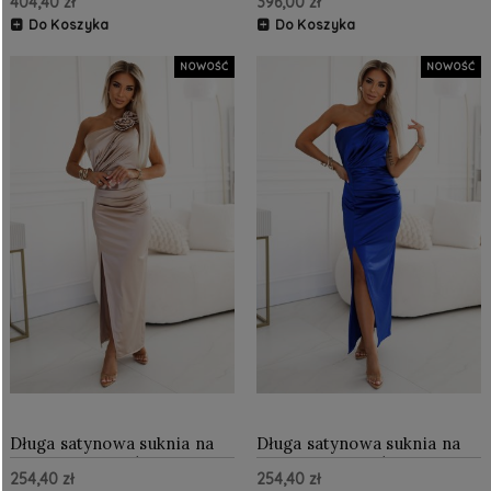
404,40 zł
396,00 zł
paskiem Czarna z brokatem
Czerwona
Do Koszyka
Do Koszyka
NOWOŚĆ
NOWOŚĆ
Długa satynowa suknia na
Długa satynowa suknia na
jedno ramię z różami
jedno ramię z różami
254,40 zł
254,40 zł
Beżowa
Chabrowa