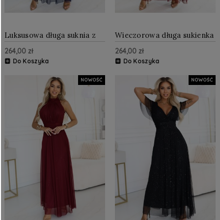
Luksusowa długa suknia z
Wieczorowa długa sukienka
brokatowym akcentem i
z brokatowym akcentem i
264,00 zł
264,00 zł
szykownym krojem
głębokim dekoltem
Granatowa
Bordowa
Do Koszyka
Do Koszyka
NOWOŚĆ
NOWOŚĆ