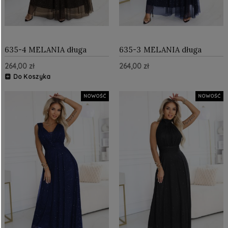
635-4 MELANIA długa
635-3 MELANIA długa
błyszcząca suknia z
błyszcząca suknia z
264,00 zł
264,00 zł
dekoltem i krótkim
dekoltem i krótkim
rękawkiem - czekolada
rękawkiem - granatowa
Do Koszyka
NOWOŚĆ
NOWOŚĆ