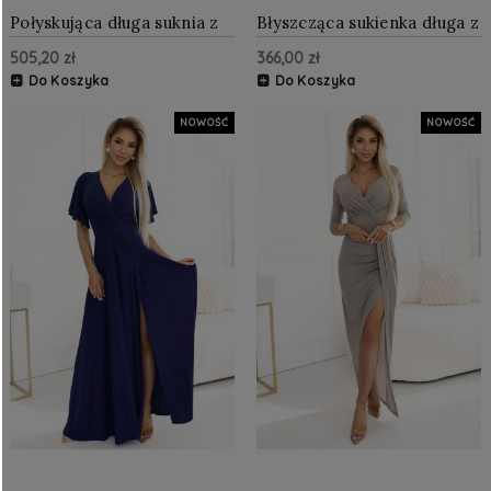
Połyskująca długa suknia z
Błyszcząca sukienka długa z
dekoltem Błękitna z
dekoltem i rozcięciem na
505,20 zł
366,00 zł
brokatem
nodze Błękitna z brokatem
Do Koszyka
Do Koszyka
NOWOŚĆ
NOWOŚĆ