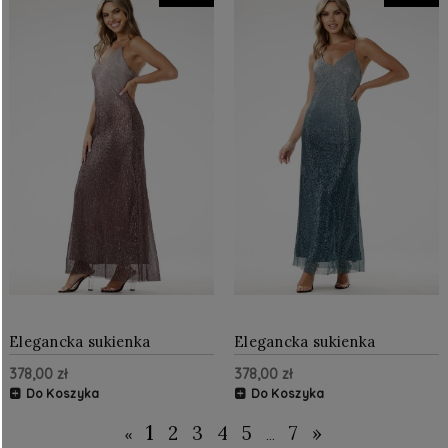
Elegancka sukienka
Elegancka sukienka
cekinowa maxi Brązowa
cekinowa maxi Butelkowa
378,00 zł
378,00 zł
zieleń
Do Koszyka
Do Koszyka
1
2
3
4
5
7
»
«
...