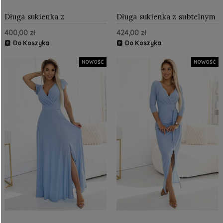
Długa sukienka z
Długa sukienka z subtelnym
rozcięciem i dekoltem w
połyskiem i gorsetowym
400,00 zł
424,00 zł
caro Beżowa z brokatem
wiązaniem na plecach
Granatowa z brokatem
Do Koszyka
Do Koszyka
NOWOŚĆ
NOWOŚĆ