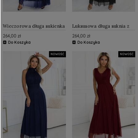
Wieczorowa długa sukienka
Luksusowa długa suknia z
z brokatowym akcentem i
brokatowym akcentem i
264,00 zł
264,00 zł
głębokim dekoltem
szykownym krojem Czarna
Granatowa
Do Koszyka
Do Koszyka
NOWOŚĆ
NOWOŚĆ