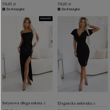
cekinami Czarna
Czarna
316,80 zł
316,80 zł
Do Koszyka
Do Koszyka
NOWOŚĆ
Satynowa długa suknia z
Elegancka sukienka z
rozcięciem na nogę Czarna
kopertowym dekoltem