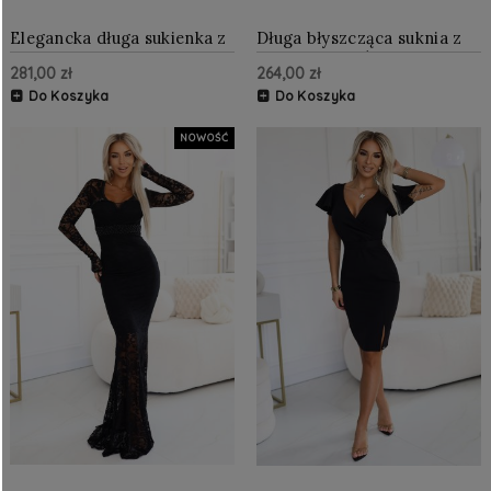
Elegancka długa sukienka z
Długa błyszcząca suknia z
kopertowym dekoltem i
dekoltem i krótkim
281,00 zł
264,00 zł
rozcięciem Czarna
rękawkiem Czarna
Do Koszyka
Do Koszyka
NOWOŚĆ