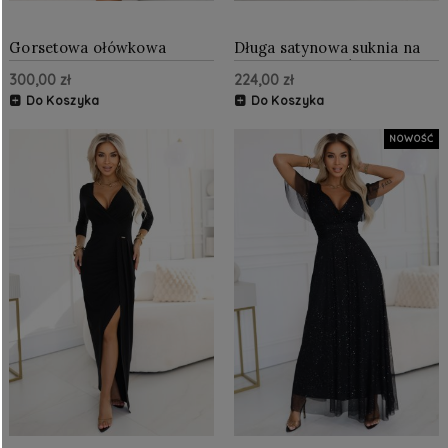
Gorsetowa ołówkowa
Długa satynowa suknia na
sukienka midi z odkrytymi
jedno ramię z różami
300,00 zł
224,00 zł
ramionami Czarna
Czarna
Do Koszyka
Do Koszyka
NOWOŚĆ