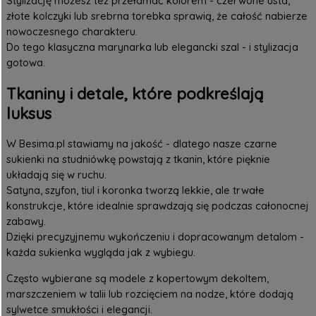
Stylizację możesz też przełamać kolorem - czerwone usta,
złote kolczyki lub srebrna torebka sprawią, że całość nabierze
nowoczesnego charakteru.
Do tego klasyczna marynarka lub elegancki szal - i stylizacja
gotowa.
Tkaniny i detale, które podkreślają
luksus
W Besima.pl stawiamy na jakość - dlatego nasze czarne
sukienki na studniówkę powstają z tkanin, które pięknie
układają się w ruchu.
Satyna, szyfon, tiul i koronka tworzą lekkie, ale trwałe
konstrukcje, które idealnie sprawdzają się podczas całonocnej
zabawy.
Dzięki precyzyjnemu wykończeniu i dopracowanym detalom -
każda sukienka wygląda jak z wybiegu.
Często wybierane są modele z kopertowym dekoltem,
marszczeniem w talii lub rozcięciem na nodze, które dodają
sylwetce smukłości i elegancji.