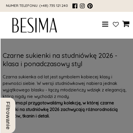
NUMER TELEFONU:
(+48) 735 121 240
Czarne sukienki na studniówkę 2026 -
klasa i ponadczasowy styl
Czarna sukienka od lat jest symbolem kobiecej klasy i
pewności siebie. W wersji studniówkowej nabiera jednak
wyjątkowego blasku - łączy młodzieńczy wdzięk z elegancją,
która nigdy nie wychodzi z mody.
W Besima.pl przygotowaliśmy kolekcję, w której czarne
Filtrowanie
sukienki na studniówkę 2026 zachwycają różnorodnością
fasonów, tkanin i detali.