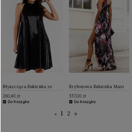
Błyszcząca Sukienka ze
Szyfonowa Sukienka Maxi
Stójką Czarna AW563
Czarna 338
260,40 zł
337,00 zł
Do Koszyka
Do Koszyka
1
2
»
«