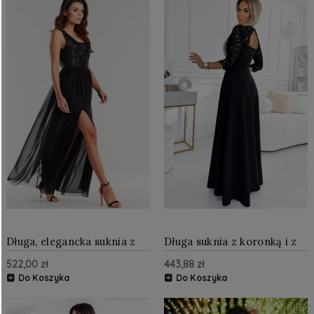
Długa, elegancka suknia z
Długa suknia z koronką i z
odkrytymi plecami Czarna
rozcięciem Czarna
522,00 zł
443,88 zł
AW486
Do Koszyka
Do Koszyka