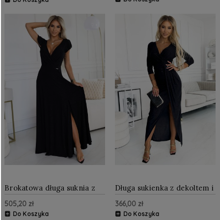
Brokatowa długa suknia z
Długa sukienka z dekoltem i
dekoltem Czarna
rozcięciem brokatowa
505,20 zł
366,00 zł
Czarna
Do Koszyka
Do Koszyka