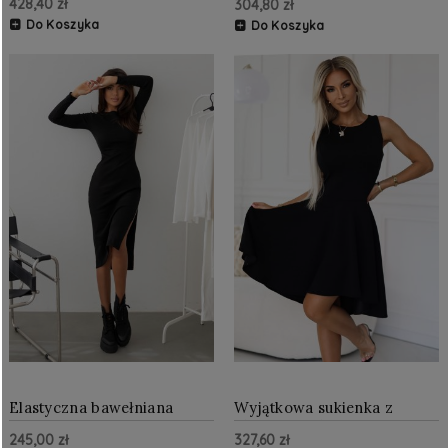
428,40 zł
304,80 zł
Czarna
Do Koszyka
Do Koszyka
Elastyczna bawełniana
Wyjątkowa sukienka z
sukienka z rozcięciem
dłuższym tyłem Czarna
245,00 zł
327,60 zł
Czarna