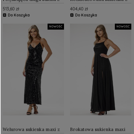
rękawkiem i dekoltem
kopertowym dekoltem i
513,60 zł
404,40 zł
Czarna z brokatem
paskiem Czarna z brokatem
Do Koszyka
Do Koszyka
NOWOŚĆ
NOWOŚĆ
Welurowa sukienka maxi z
Brokatowa sukienka maxi