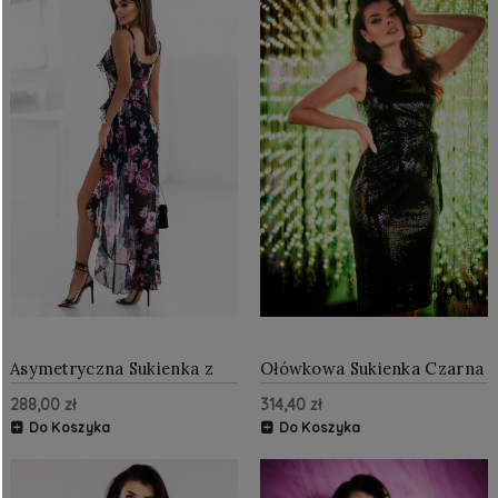
Asymetryczna Sukienka z
Ołówkowa Sukienka Czarna
Falbanami Czarna w Kwiaty
AW560
288,00 zł
314,40 zł
354
Do Koszyka
Do Koszyka