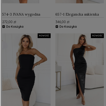
574-3 IVANA wygodna
657-1 Elegancka sukienka
trapezowa sukienka z
midi z kopertowym
272,00 zł
346,00 zł
dekoltem i długim
dekoltem i tiulowymi
rękawkiem - czarna
rękawami - czarna
Do Koszyka
Do Koszyka
NOWOŚĆ
NOWOŚĆ