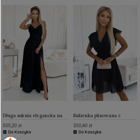
Długa suknia elegancka na
Sukienka plisowana z
ramiączkach z rozcięciem
falbankami na ramionach
505,20 zł
200,40 zł
brokatowa Czarna
Czarna
Do Koszyka
Do Koszyka