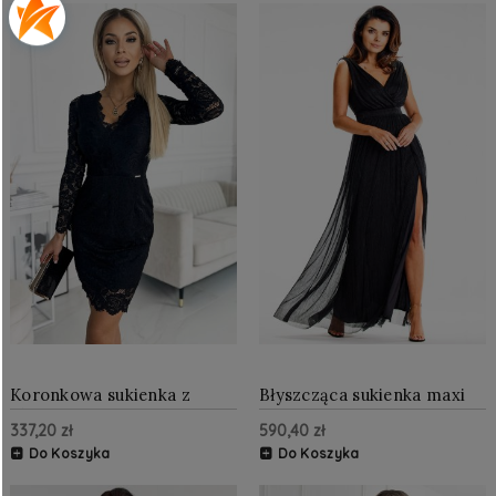
Koronkowa sukienka z
Błyszcząca sukienka maxi
długim rękawkiem Czarna
Czarna AW625
337,20 zł
590,40 zł
NU170-13
Do Koszyka
Do Koszyka