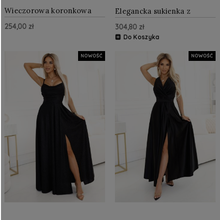
Wieczorowa koronkowa
Elegancka sukienka z
suknia maxi typu rybka z
kopertowym dekoltem
254,00 zł
304,80 zł
długim rękawem Czarna
CZARNA
Do Koszyka
NOWOŚĆ
NOWOŚĆ