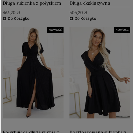
Długa sukienka z połyskiem
Długa ekskluzywna
i gorsetowym wiązaniem na
satynowa suknia z dekoltem
463,20 zł
505,20 zł
plecach Czarna z brokatem
i rozcięciem Czarna
Do Koszyka
Do Koszyka
NOWOŚĆ
NOWOŚĆ
Połyskująca długa suknia z
Rozkloszowana sukienka z