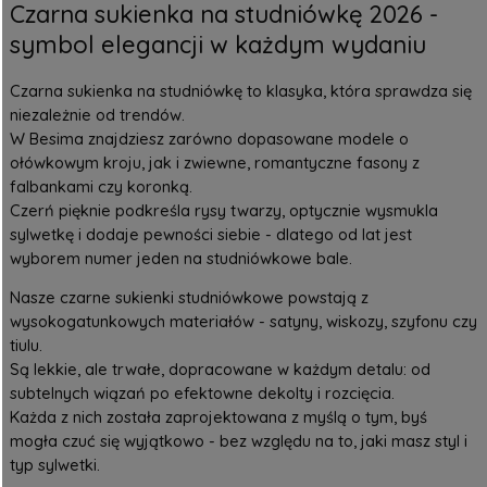
Czarna sukienka na studniówkę 2026 -
symbol elegancji w każdym wydaniu
Czarna sukienka na studniówkę to klasyka, która sprawdza się
niezależnie od trendów.
W Besima znajdziesz zarówno dopasowane modele o
ołówkowym kroju, jak i zwiewne, romantyczne fasony z
falbankami czy koronką.
Czerń pięknie podkreśla rysy twarzy, optycznie wysmukla
sylwetkę i dodaje pewności siebie - dlatego od lat jest
wyborem numer jeden na studniówkowe bale.
Nasze czarne sukienki studniówkowe powstają z
wysokogatunkowych materiałów - satyny, wiskozy, szyfonu czy
tiulu.
Są lekkie, ale trwałe, dopracowane w każdym detalu: od
subtelnych wiązań po efektowne dekolty i rozcięcia.
Każda z nich została zaprojektowana z myślą o tym, byś
mogła czuć się wyjątkowo - bez względu na to, jaki masz styl i
typ sylwetki.