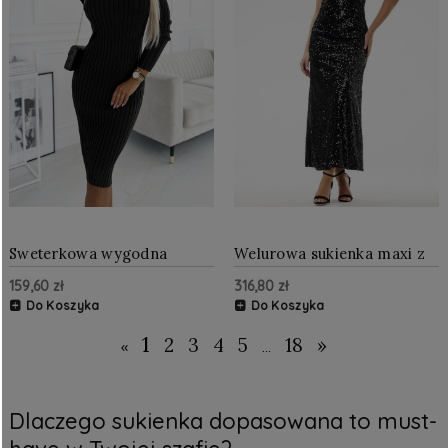
Sweterkowa wygodna
Welurowa sukienka maxi z
sukienka z dekoltem w
cekinami Czarna
159,60 zł
316,80 zł
serek Czarna
Do Koszyka
Do Koszyka
1
2
3
4
5
18
»
«
...
Dlaczego sukienka dopasowana to must-