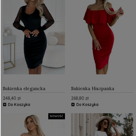
Sukienka elegancka
Sukienka Hiszpanka
welurowa z tiulowymi
Czerwona NU138-9
248,40 zł
268,80 zł
rękawami Czarna
Do Koszyka
Do Koszyka
NOWOŚĆ