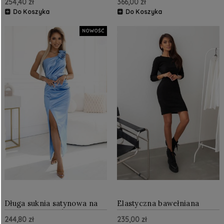
254,40 zł
366,00 zł
Beżowa
brokatem NU404-10
Do Koszyka
Do Koszyka
NOWOŚĆ
Długa suknia satynowa na
Elastyczna bawełniana
jedno ramię z różami
sukienka w prążek Czarna
244,80 zł
235,00 zł
Błękitna