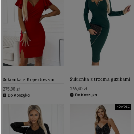
Sukienka z trzema guzikami
Sukienka z Kopertowym
na dekolcie Butelkowa
Dekoltem Czerwona
266,40 zł
275,88 zł
Zieleń NU441-1
NU479-3
Do Koszyka
Do Koszyka
NOWOŚĆ