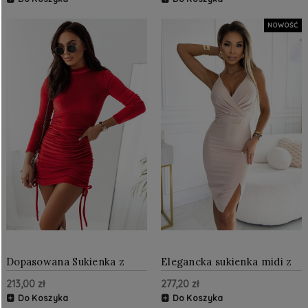
NOWOŚĆ
Dopasowana Sukienka z
Elegancka sukienka midi z
Marszczeniami Czerwona
dekoltem i rozcięciem na
213,00 zł
277,20 zł
317
nogę Beżowa
Do Koszyka
Do Koszyka