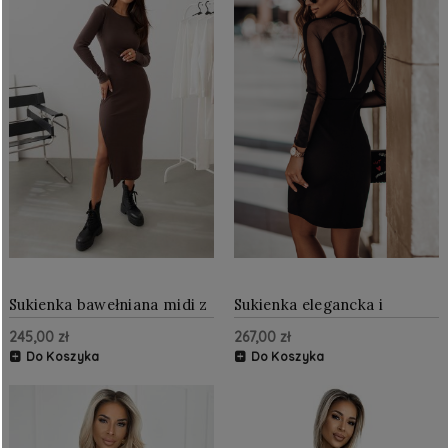
Sukienka bawełniana midi z
Sukienka elegancka i
rozcięciem Czekoladowa
kobieca z dodatkiem
245,00 zł
267,00 zł
wiskozy Czarna
Do Koszyka
Do Koszyka