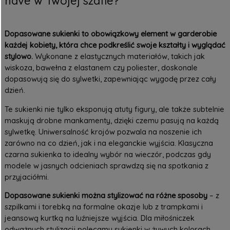
have w Twojej szafie?
Dopasowane sukienki to obowiązkowy element w garderobie
każdej kobiety, która chce podkreślić swoje kształty i wyglądać
stylowo.
Wykonane z elastycznych materiałów, takich jak
wiskoza, bawełna z elastanem czy poliester, doskonale
dopasowują się do sylwetki, zapewniając wygodę przez cały
dzień.
Te sukienki nie tylko eksponują atuty figury, ale także subtelnie
maskują drobne mankamenty, dzięki czemu pasują na każdą
sylwetkę. Uniwersalność krojów pozwala na noszenie ich
zarówno na co dzień, jak i na eleganckie wyjścia. Klasyczna
czarna sukienka to idealny wybór na wieczór, podczas gdy
modele w jasnych odcieniach sprawdzą się na spotkania z
przyjaciółmi.
Dopasowane sukienki można stylizować na różne sposoby
– z
szpilkami i torebką na formalne okazje lub z trampkami i
jeansową kurtką na luźniejsze wyjścia. Dla miłośniczek
odważnych stylizacji polecamy sukienki w żywych kolorach,