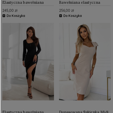
Elastyczna bawełniana
Bawełniana elastyczna
sukienka z rozcięciem
sukienka Ecru
245,00 zł
256,00 zł
Czarna
Do Koszyka
Do Koszyka
Elastyczna bawełniana
Dopasowana Sukienka Midi