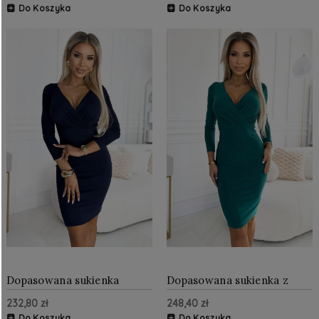
Do Koszyka
Do Koszyka
Dopasowana sukienka
Dopasowana sukienka z
Granatowa NU387-5
kopertowym dekoltem
232,80 zł
248,40 zł
Zielona z brokatem NU387-
7
Do Koszyka
Do Koszyka