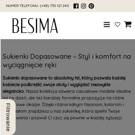
NUMER TELEFONU:
(+48) 735 121 240
Sukienki Dopasowane – Styl i komfort na
wyciągnięcie ręki
Sukienki dopasowane to absolutny hit, który pozwala każdej
kobiecie podkreślić swoje atuty i wyglądać niezwykle
elegancko.
Nasza kolekcja zawiera casualowe modele idealne
na co dzień, ale też bardziej formalne propozycje na różne
wyjątkowe okazje. Dzięki różnorodnym fasonom, kolorom i
Filtrowanie
materiałom znajdziesz u nas sukienkę, która spełni Twoje
oczekiwania i pozwoli Ci czuć się pewnie w każdej sytuacji.