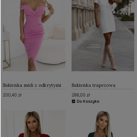
Sukienka midi z odkrytymi
Sukienka trapezowa
ramionami i dekoltem
klasyczna z krótkim
200,40 zł
288,00 zł
Cukierkowy Róż
rękawem Śmietankowa
Do Koszyka