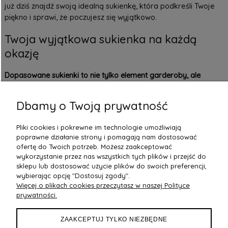
już dziś znajdź swoją idealną sukienkę, która podkreśli Twoje
piękno i sprawi, że poczujesz się wyjątkowo.
Twoja wyjątkowa sukienka na każdą
okazję
Dopasowane sukienki to nie tylko element garderoby, ale
sposób na podkreślenie swojej osobowości i stylu.
Bez względu
na to, czy szukasz
sukienki na co dzień
, romantyczną kolację
Dbamy o Twoją prywatność
czy wesele, w naszej ofercie znajdziesz model idealny dla
siebie. Dodaj odrobinę elegancji i pewności siebie do swojej
Pliki cookies i pokrewne im technologie umożliwiają
garderoby – zainwestuj w sukienkę, która stanie się Twoim
poprawne działanie strony i pomagają nam dostosować
ulubionym wyborem na każdą okazję.
ofertę do Twoich potrzeb. Możesz zaakceptować
wykorzystanie przez nas wszystkich tych plików i przejść do
sklepu lub dostosować użycie plików do swoich preferencji,
wybierając opcję "Dostosuj zgody".
Więcej o plikach cookies przeczytasz w naszej Polityce
POMOC
prywatności.
DOSTAWA
ZAAKCEPTUJ TYLKO NIEZBĘDNE