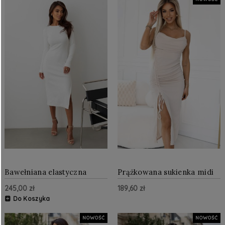
Bawełniana elastyczna
Prążkowana sukienka midi
sukienka z rozcięciem Ecru
na ramiączkach z
245,00 zł
189,60 zł
drapowaniem i rozcięciem
Beżowa
Do Koszyka
NOWOŚĆ
NOWOŚĆ