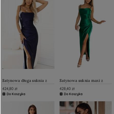
Satynowa długa suknia z
Satynowa suknia maxi z
rozcięciem na nogę
rozcięciem na nogę
424,80 zł
428,40 zł
Granatowa
Butelkowa Zieleń NU483-1
Do Koszyka
Do Koszyka