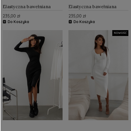
Elastyczna bawełniana
Elastyczna bawełniana
sukienka w prążek
sukienka w prążek Ecru
235,00 zł
235,00 zł
Czekoladowa
Do Koszyka
Do Koszyka
NOWOŚĆ