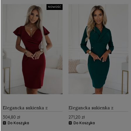
NOWOŚĆ
Elegancka sukienka z
Elegancka sukienka z
kopertowym dekoltem
kopertowym dekoltem
304,80 zł
271,20 zł
Bordowa
Zielona NU237-5
Do Koszyka
Do Koszyka