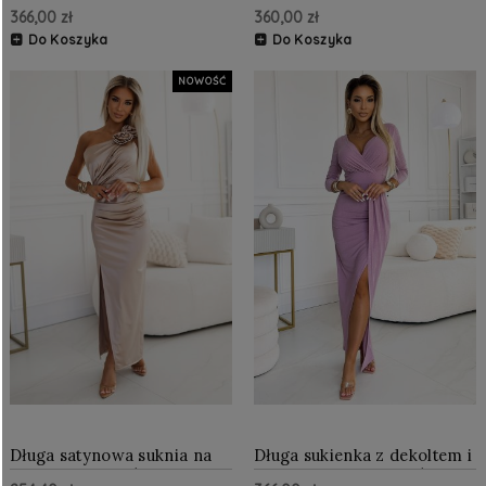
dekoltem i rozcięciem na
krótkim rękawkiem i
366,00 zł
360,00 zł
nodze Szary beż z
rozcięciem na nodze
brokatem
Czarno-Beżowa z brokatem
Do Koszyka
Do Koszyka
NOWOŚĆ
Długa satynowa suknia na
Długa sukienka z dekoltem i
jedno ramię z różami
rozcięciem Brudny róż z