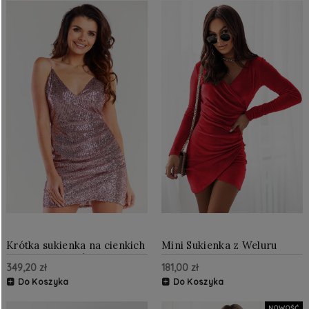
Krótka sukienka na cienkich
Mini Sukienka z Weluru
ramiączkach Różowa
Czerwona 315
349,20 zł
181,00 zł
AW487
Do Koszyka
Do Koszyka
NOWOŚĆ