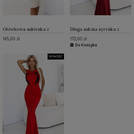
Ołówkowa sukienka z
Długa suknia syrenka z
koronkowymi rękawami i
czarną koronką i siateczką
145,00 zł
172,00 zł
zmysłowym dekoltem
Bordowa
Beżowa
Do Koszyka
NOWOŚĆ