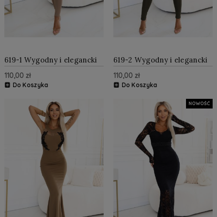
619-1 Wygodny i elegancki
619-2 Wygodny i elegancki
prążkowany kombinezon
prążkowany kombinezon
110,00 zł
110,00 zł
damski z dekoltem - mocha
damski z dekoltem - khaki
mousse
Do Koszyka
Do Koszyka
NOWOŚĆ