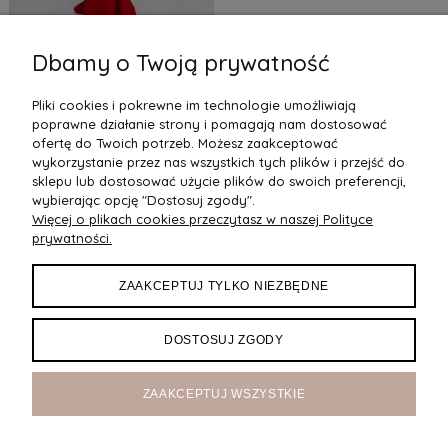
Dbamy o Twoją prywatność
Długa suknia syrenka z
czarną koronką i siateczką
Pliki cookies i pokrewne im technologie umożliwiają
227,52 zł
Czerwona
poprawne działanie strony i pomagają nam dostosować
Do Koszyka
ofertę do Twoich potrzeb. Możesz zaakceptować
wykorzystanie przez nas wszystkich tych plików i przejść do
sklepu lub dostosować użycie plików do swoich preferencji,
wybierając opcję "Dostosuj zgody".
Więcej o plikach cookies przeczytasz w naszej Polityce
POMOC
prywatności.
DOSTAWA
ZAAKCEPTUJ TYLKO NIEZBĘDNE
MOJE KONTO
DOSTOSUJ ZGODY
O NAS
ZAAKCEPTUJ WSZYSTKIE
Maxsote
Rocoto Theme. All rights reserved