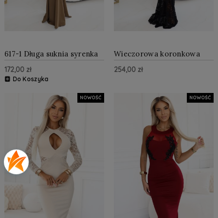
617-1 Długa suknia syrenka
Wieczorowa koronkowa
z czarną koronką i
suknia maxi typu rybka z
172,00 zł
254,00 zł
siateczką - MOCHA
długim rękawem Czarna
MOUSSE
Do Koszyka
NOWOŚĆ
NOWOŚĆ