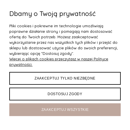
Dbamy o Twoją prywatność
Trapezowa Sukienka Beżowa 366
Ro
Pliki cookies i pokrewne im technologie umożliwiają
235,00 zł
23
poprawne działanie strony i pomagają nam dostosować
Do Koszyka
ofertę do Twoich potrzeb. Możesz zaakceptować
wykorzystanie przez nas wszystkich tych plików i przejść do
sklepu lub dostosować użycie plików do swoich preferencji,
wybierając opcję "Dostosuj zgody".
Więcej o plikach cookies przeczytasz w naszej Polityce
POMOC
prywatności.
DOSTAWA
ZAAKCEPTUJ TYLKO NIEZBĘDNE
MOJE KONTO
DOSTOSUJ ZGODY
O NAS
ZAAKCEPTUJ WSZYSTKIE
Maxsote
Rocoto Theme. All rights reserved