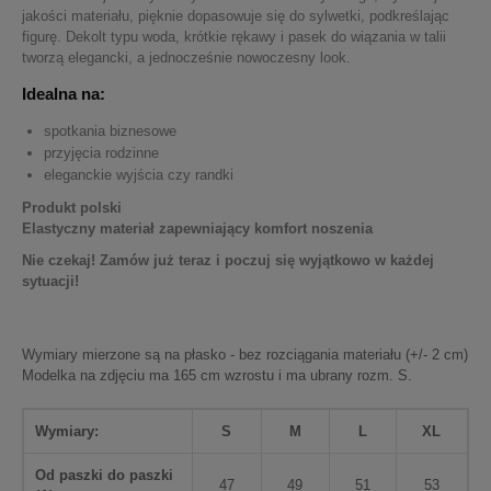
jakości materiału, pięknie dopasowuje się do sylwetki, podkreślając
figurę. Dekolt typu woda, krótkie rękawy i pasek do wiązania w talii
tworzą elegancki, a jednocześnie nowoczesny look.
Idealna na:
spotkania biznesowe
przyjęcia rodzinne
eleganckie wyjścia czy randki
Produkt polski
Elastyczny materiał zapewniający komfort noszenia
Nie czekaj! Zamów już teraz i poczuj się wyjątkowo w każdej
sytuacji!
Wymiary mierzone są na płasko - bez rozciągania materiału (+/- 2 cm)
Modelka na zdjęciu ma 165 cm wzrostu i ma ubrany rozm. S.
Wymiary:
S
M
L
XL
Od paszki do paszki
47
49
51
53