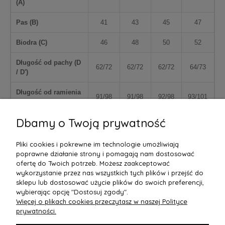
(
A
)
Pas (
B
)
41
43
45
47
Biodra (
C
)
46
48
50
52
Długość od pachy (
D
62/72
62/72
62/72
64/73
/ D'
)
Długość od ramienia
91/98
91/98
92/98
93/101
(
E / E'
)
Dbamy o Twoją prywatność
Pliki cookies i pokrewne im technologie umożliwiają
poprawne działanie strony i pomagają nam dostosować
ofertę do Twoich potrzeb. Możesz zaakceptować
wykorzystanie przez nas wszystkich tych plików i przejść do
sklepu lub dostosować użycie plików do swoich preferencji,
wybierając opcję "Dostosuj zgody".
Więcej o plikach cookies przeczytasz w naszej Polityce
POMOC
prywatności.