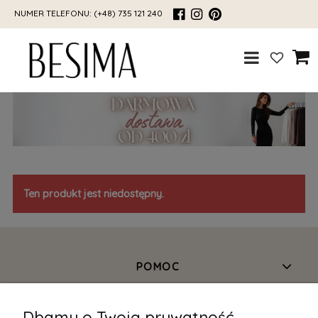
NUMER TELEFONU:
(+48) 735 121 240
Ten produkt jest niedostępny.
POMOC
DOSTAWA
Dbamy o Twoją prywatność