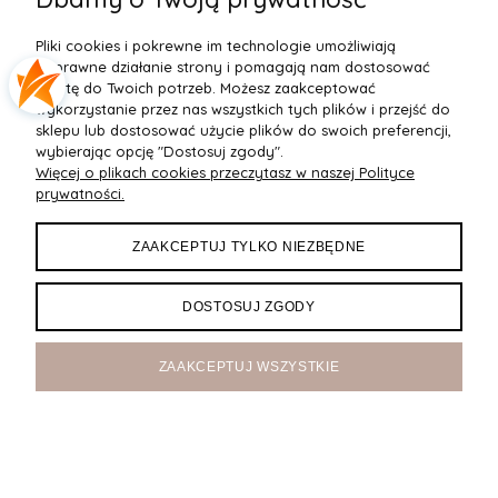
MOJE KONTO
Pliki cookies i pokrewne im technologie umożliwiają
poprawne działanie strony i pomagają nam dostosować
O NAS
ofertę do Twoich potrzeb. Możesz zaakceptować
wykorzystanie przez nas wszystkich tych plików i przejść do
sklepu lub dostosować użycie plików do swoich preferencji,
wybierając opcję "Dostosuj zgody".
Maxsote
Rocoto Theme. All rights reserved
Więcej o plikach cookies przeczytasz w naszej Polityce
prywatności.
Sklep internetowy Shoper.pl
ZAAKCEPTUJ TYLKO NIEZBĘDNE
DOSTOSUJ ZGODY
ZAAKCEPTUJ WSZYSTKIE