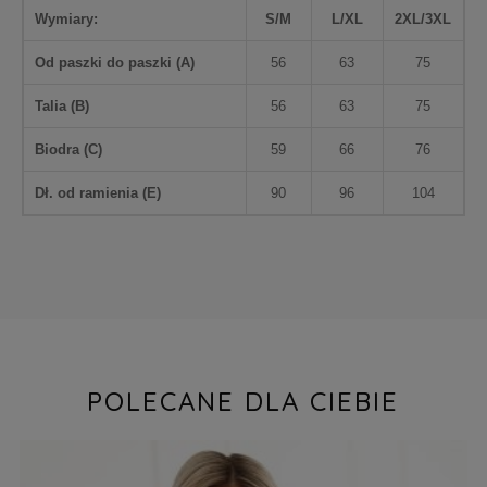
Wymiary:
S/M
L/XL
2XL/3XL
Od paszki do paszki (
A
)
56
63
75
Talia (
B
)
56
63
75
Biodra (
C
)
59
66
76
Dł. od ramienia (
E
)
90
96
104
POLECANE DLA CIEBIE