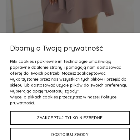
Dbamy o Twoją prywatność
Sukienka motyl z wiązaniem w pasie Brązowa
Ko
N
Pliki cookies i pokrewne im technologie umożliwiają
260,40 zł
26
poprawne działanie strony i pomagają nam dostosować
Do Koszyka
ofertę do Twoich potrzeb. Możesz zaakceptować
wykorzystanie przez nas wszystkich tych plików i przejść do
sklepu lub dostosować użycie plików do swoich preferencji,
wybierając opcję "Dostosuj zgody".
Więcej o plikach cookies przeczytasz w naszej Polityce
POMOC
prywatności.
DOSTAWA
ZAAKCEPTUJ TYLKO NIEZBĘDNE
MOJE KONTO
DOSTOSUJ ZGODY