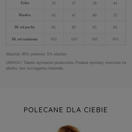
Talia
35
37
39
43
Biodra
45
47
49
53
Dł. od pachy
85
85
85
85
Dł. od ramienia
103
103
103
103
Materiał: 95% poliester. 5% elastan
UWAGA ! Tabela wymiarów producenta. Podane wymiary mierzone na
płasko, bez rozciągania materiału.
POLECANE DLA CIEBIE