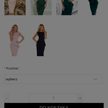
*
Rozmiar:
-
+
DO KOSZYKA