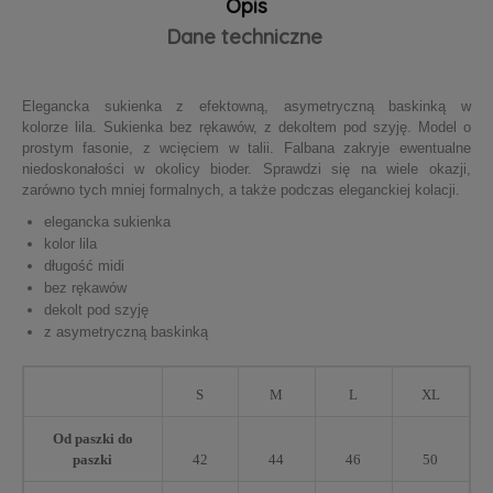
Opis
Dane techniczne
Elegancka sukienka z efektowną, asymetryczną baskinką w
kolorze lila. Sukienka bez rękawów, z dekoltem pod szyję. Model o
prostym fasonie, z wcięciem w talii. Falbana zakryje ewentualne
niedoskonałości w okolicy bioder. Sprawdzi się na wiele okazji,
zarówno tych mniej formalnych, a także podczas eleganckiej kolacji.
elegancka sukienka
kolor lila
długość midi
bez rękawów
dekolt pod szyję
z asymetryczną baskinką
S
M
L
XL
Od paszki do
paszki
42
44
46
50