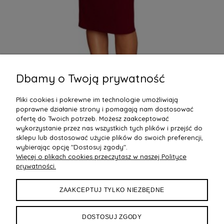
Dbamy o Twoją prywatność
Sukienka Midi z Asymetryczną Baskinką Bordowa
Su
NU192-6
Pliki cookies i pokrewne im technologie umożliwiają
239,88 zł
23
poprawne działanie strony i pomagają nam dostosować
ofertę do Twoich potrzeb. Możesz zaakceptować
wykorzystanie przez nas wszystkich tych plików i przejść do
sklepu lub dostosować użycie plików do swoich preferencji,
wybierając opcję "Dostosuj zgody".
Więcej o plikach cookies przeczytasz w naszej Polityce
POMOC
prywatności.
DOSTAWA
ZAAKCEPTUJ TYLKO NIEZBĘDNE
MOJE KONTO
DOSTOSUJ ZGODY