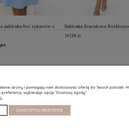
a sukienka bez rękawów z
Sukienka Koszulowa Rozklosz
łękitna
Panterkę NU286-3
347,88 zł
yka
A
MOJE KONTO
ziałanie strony i pomagają nam dostosować ofertę do Twoich potrzeb. 
acji i dostępność
Twoje zamówienia
 preferencji, wybierając opcję "Dostosuj zgody".
i.
etody dostawy
Ustawienia konta
Wymiana
Przechowalnia
ZAAKCEPTUJ WSZYSTKIE
atności