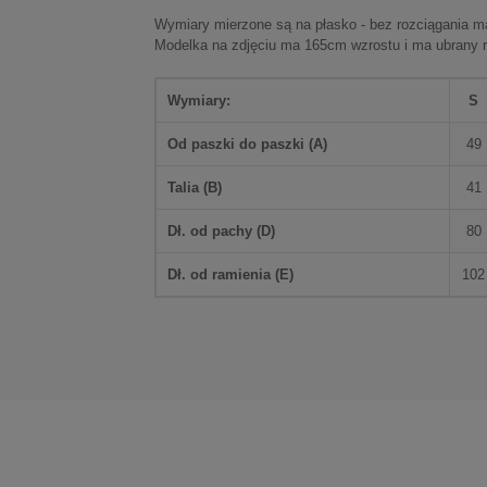
Wymiary mierzone są na płasko - bez rozciągania mat
Modelka na zdjęciu ma 165cm wzrostu i ma ubrany 
Wymiary:
S
Od paszki do paszki (
A
)
49
Talia (
B
)
41
Dł. od pachy (
D
)
80
Dł. od ramienia (
E
)
102