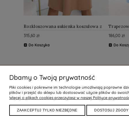
Rozkloszowana sukienka koszulowa z
Trapezow
paskiem Mocha Mousse
paskiem B
315,60 zł
186,00 zł
Do Koszyka
Do Kosz
Dbamy o Twoją prywatność
POMOC
DOSTAW
Pliki cookies i pokrewne im technologie umożliwiają poprawne d
Zwroty
Czas realiz
plików i przejść do sklepu lub dostosować użycie plików do swoich
Więcej o plikach cookies przeczytasz w naszej Polityce prywatnośc
Regulamin
Koszty i m
Polityka Prywatności
Darmowa 
ZAAKCEPTUJ TYLKO NIEZBĘDNE
DOSTOSUJ ZGODY
Reklamacje
Sposoby pł
Tabela Rozmiarów