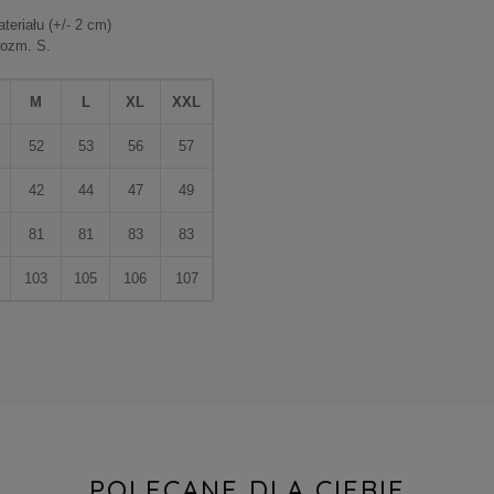
eriału (+/- 2 cm)
rozm. S.
M
L
XL
XXL
52
53
56
57
42
44
47
49
81
81
83
83
103
105
106
107
POLECANE DLA CIEBIE