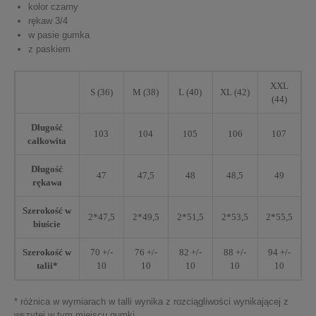
kolor czarny
rękaw 3/4
w pasie gumka
z paskiem
XXL
S (36)
M (38)
L (40)
XL (42)
(44)
Długość
103
104
105
106
107
całkowita
Długość
47
47,5
48
48,5
49
rękawa
Szerokość w
2*47,5
2*49,5
2*51,5
2*53,5
2*55,5
biuście
Szerokość w
70 +/-
76 +/-
82 +/-
88 +/-
94 +/-
talii*
10
10
10
10
10
* różnica w wymiarach w talli wynika z rozciągliwości wynikającej z
wszytej w tym miejscu gumki.