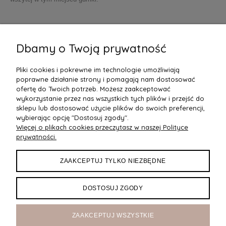
Materiał: 95% poliester, 5% elastan
UWAGA ! Tabela wymiarów producenta. Podane wymiary mierzone na
Dbamy o Twoją prywatność
płasko, bez rozciągania materiału.
Pliki cookies i pokrewne im technologie umożliwiają
poprawne działanie strony i pomagają nam dostosować
ofertę do Twoich potrzeb. Możesz zaakceptować
wykorzystanie przez nas wszystkich tych plików i przejść do
sklepu lub dostosować użycie plików do swoich preferencji,
wybierając opcję "Dostosuj zgody".
Więcej o plikach cookies przeczytasz w naszej Polityce
POMOC
prywatności.
DOSTAWA
ZAAKCEPTUJ TYLKO NIEZBĘDNE
MOJE KONTO
DOSTOSUJ ZGODY
O NAS
ZAAKCEPTUJ WSZYSTKIE