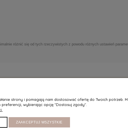
imalnie różnić się od tych rzeczywistych z powodu różnych ustawień parame
A
MOJE KONTO
ziałanie strony i pomagają nam dostosować ofertę do Twoich potrzeb. 
acji i dostępność
Twoje zamówienia
 preferencji, wybierając opcję "Dostosuj zgody".
i.
etody dostawy
Ustawienia konta
Wymiana
Przechowalnia
ZAAKCEPTUJ WSZYSTKIE
atności