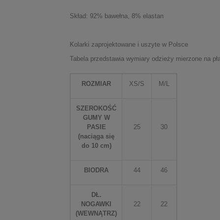
Skład: 92% bawełna, 8% elastan
Kolarki zaprojektowane i uszyte w Polsce
Tabela przedstawia wymiary odzieży mierzone na pł
ROZMIAR
XS/S
M/L
SZEROKOŚĆ
GUMY W
PASIE
25
30
(naciąga się
do 10 cm)
BIODRA
44
46
DŁ.
NOGAWKI
22
22
(WEWNĄTRZ)