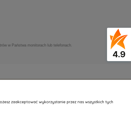
trów w Państwa monitorach lub telefonach.
4.9
O NAS
Możesz zaakceptować wykorzystanie przez nas wszystkich tych
Kontakt
Informacje o sklepie
Współpraca
Blog