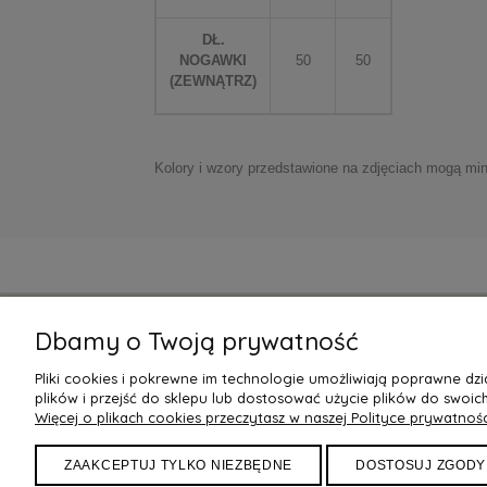
DŁ.
NOGAWKI
50
50
(ZEWNĄTRZ)
Kolory i wzory przedstawione na zdjęciach mogą min
Dbamy o Twoją prywatność
POMOC
DOSTAW
Pliki cookies i pokrewne im technologie umożliwiają poprawne d
Zwroty
Czas realiz
plików i przejść do sklepu lub dostosować użycie plików do swoich
Więcej o plikach cookies przeczytasz w naszej Polityce prywatnośc
Regulamin
Koszty i m
Polityka Prywatności
Darmowa 
ZAAKCEPTUJ TYLKO NIEZBĘDNE
DOSTOSUJ ZGODY
Reklamacje
Sposoby pł