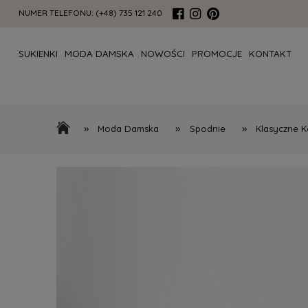
NUMER TELEFONU:
(+48) 735 121 240
SUKIENKI
MODA DAMSKA
NOWOŚCI
PROMOCJE
KONTAKT
»
»
»
Moda Damska
Spodnie
Klasyczne K