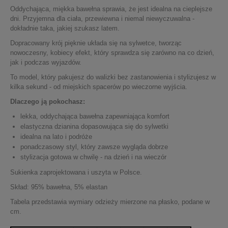
Oddychająca, miękka bawełna sprawia, że jest idealna na cieplejsze
dni. Przyjemna dla ciała, przewiewna i niemal niewyczuwalna -
dokładnie taka, jakiej szukasz latem.
Dopracowany krój pięknie układa się na sylwetce, tworząc
nowoczesny, kobiecy efekt, który sprawdza się zarówno na co dzień,
jak i podczas wyjazdów.
To model, który pakujesz do walizki bez zastanowienia i stylizujesz w
kilka sekund - od miejskich spacerów po wieczorne wyjścia.
Dlaczego ją pokochasz:
lekka, oddychająca bawełna zapewniająca komfort
elastyczna dzianina dopasowująca się do sylwetki
idealna na lato i podróże
ponadczasowy styl, który zawsze wygląda dobrze
stylizacja gotowa w chwilę - na dzień i na wieczór
Sukienka zaprojektowana i uszyta w Polsce.
Skład: 95% bawełna, 5% elastan
Tabela przedstawia wymiary odzieży mierzone na płasko, podane w
cm.