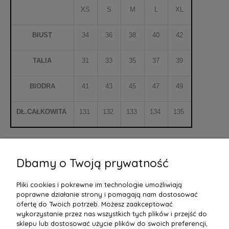
XS
S
M
L
XL
BIUST
34
36
38
40
42
TALIA
31
33
35
37
39
BIODRA
41
43
45
47
49
DŁ.CAŁKOWITA
131
132
133
134
135
Kolory i wzory przedstawione na zdjęciach mogą minimalnie różnić się
od tych rzeczywistych z powodu różnych ustawień parametrów w
Dbamy o Twoją prywatność
Państwa monitorach lub telefonach.
Pliki cookies i pokrewne im technologie umożliwiają
poprawne działanie strony i pomagają nam dostosować
ofertę do Twoich potrzeb. Możesz zaakceptować
wykorzystanie przez nas wszystkich tych plików i przejść do
sklepu lub dostosować użycie plików do swoich preferencji,