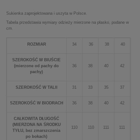
Sukienka zaprojektowana i uszyta w Polsce.
Tabela przedstawia wymiary odzieży mierzone na płasko, podane w
cm.
ROZMIAR
34
36
38
40
SZEROKOŚĆ W BIUŚCIE
(mierzone od pachy do
36
38
40
42
pachy)
SZEROKOŚĆ W TALII
31
33
35
37
SZEROKOŚĆ W BIODRACH
36
38
40
42
CAŁKOWITA DŁUGOŚĆ
(MIERZONA NA ŚRODKU
110
110
111
111
TYŁU, bez zmarszczenia
po bokach)