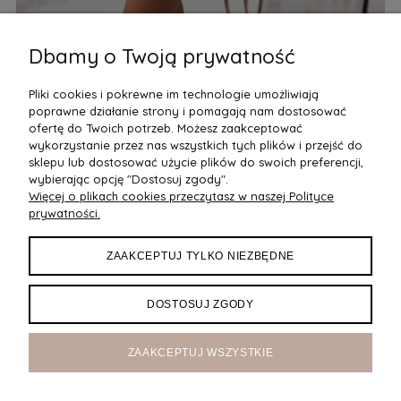
Dbamy o Twoją prywatność
Dopasowana Sukienka z Marszczeniami Różowa 317
Do
Pliki cookies i pokrewne im technologie umożliwiają
213,00 zł
21
poprawne działanie strony i pomagają nam dostosować
Do Koszyka
ofertę do Twoich potrzeb. Możesz zaakceptować
wykorzystanie przez nas wszystkich tych plików i przejść do
sklepu lub dostosować użycie plików do swoich preferencji,
wybierając opcję "Dostosuj zgody".
Więcej o plikach cookies przeczytasz w naszej Polityce
POMOC
prywatności.
DOSTAWA
ZAAKCEPTUJ TYLKO NIEZBĘDNE
MOJE KONTO
DOSTOSUJ ZGODY
O NAS
ZAAKCEPTUJ WSZYSTKIE
Maxsote
Rocoto Theme. All rights reserved