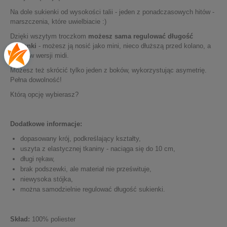
Na dole sukienki od wysokości talii - jeden z ponadczasowych hitów -
marszczenia, które uwielbiacie :)
Dzięki wszytym troczkom
możesz sama regulować długość
sukienki
- możesz ją nosić jako mini, nieco dłuższą przed kolano, a
nawet w wersji midi.
Możesz też skrócić tylko jeden z boków, wykorzystując asymetrię.
Pełna dowolność!
Którą opcję wybierasz?
Dodatkowe informacje:
dopasowany krój, podkreślający kształty,
uszyta z elastycznej tkaniny - naciąga się do 10 cm,
długi rękaw,
brak podszewki, ale materiał nie prześwituje,
niewysoka stójka,
można samodzielnie regulować długość sukienki.
Skład:
100% poliester