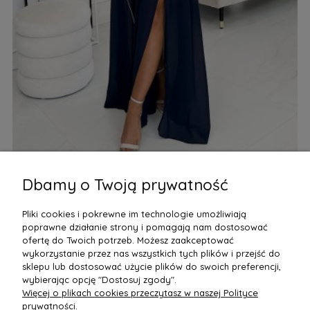
Dbamy o Twoją prywatność
Długa Suknia Granatowa NU362-7
Dł
Pliki cookies i pokrewne im technologie umożliwiają
359,89 zł
29
poprawne działanie strony i pomagają nam dostosować
Do Koszyka
ofertę do Twoich potrzeb. Możesz zaakceptować
wykorzystanie przez nas wszystkich tych plików i przejść do
sklepu lub dostosować użycie plików do swoich preferencji,
wybierając opcję "Dostosuj zgody".
Więcej o plikach cookies przeczytasz w naszej Polityce
POMOC
prywatności.