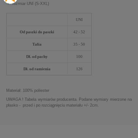
rozmiar UNI (S-XXL)
UNI
Od paszki do paszki
42 - 52
Talia
35 - 50
Dł. od pachy
100
Dł. od ramienia
126
Materiał: 100% poliester
UWAGA ! Tabela wymiarów producenta. Podane wymiary mierzone na
płasko - przed i po rozciągnięciu materiału +/- 2cm.