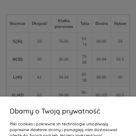
Klatka
Rozmiar
Długość
Talia
Biodra
Rękaw
piersiowa
64-
S(36)
59
76-86
80-90
59
74
78-
M(38)
60
80-90
84-94
59,5
88
82-
L(40)
61
84-94
88-98
60
98
86-
XL(42)
62
88-98
92-102
60,5
96
Dbamy o Twoją prywatność
Pliki cookies i pokrewne im technologie umożliwiają
poprawne działanie strony i pomagają nam dostosować
ofertę do Twoich potrzeb. Możesz zaakceptować