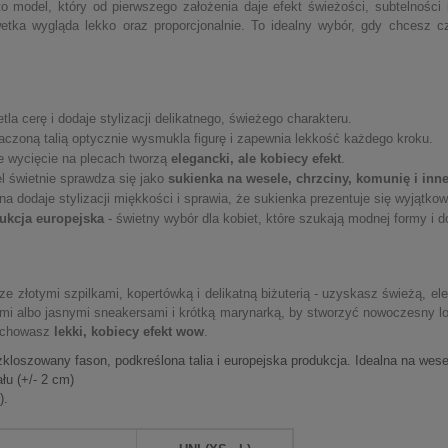
o model, który od pierwszego założenia daje efekt świeżości, subtelności i
lwetka wygląda lekko oraz proporcjonalnie. To idealny wybór, gdy chcesz 
tla cerę i dodaje stylizacji delikatnego, świeżego charakteru.
czoną talią optycznie wysmukla figurę i zapewnia lekkość każdego kroku.
e wycięcie na plecach tworzą
elegancki, ale kobiecy efekt
.
l świetnie sprawdza się jako
sukienka na wesele, chrzciny, komunię i inn
 dodaje stylizacji miękkości i sprawia, że sukienka prezentuje się wyjątkow
ukcja europejska
- świetny wybór dla kobiet, które szukają modnej formy i
ze złotymi szpilkami, kopertówką i delikatną biżuterią - uzyskasz świeżą, el
ami albo jasnymi sneakersami i krótką marynarką, by stworzyć nowoczesny loo
zachowasz
lekki, kobiecy efekt wow
.
szowany fason, podkreślona talia i europejska produkcja. Idealna na wesele
łu (+/- 2 cm)
).