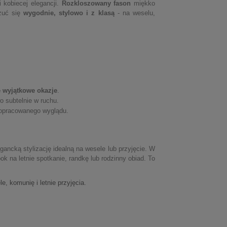
 kobiecej elegancji.
Rozkloszowany fason
miękko
czuć się
wygodnie, stylowo i z klasą
- na weselu,
e wyjątkowe okazje
.
o subtelnie w ruchu.
 dopracowanego wyglądu.
egancką stylizację idealną na wesele lub przyjęcie. W
k na letnie spotkanie, randkę lub rodzinny obiad. To
, komunię i letnie przyjęcia.