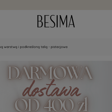
wą warstwą i podkreśloną talią - pistacjowa