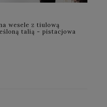
na wesele z tiulową
eśloną talią - pistacjowa