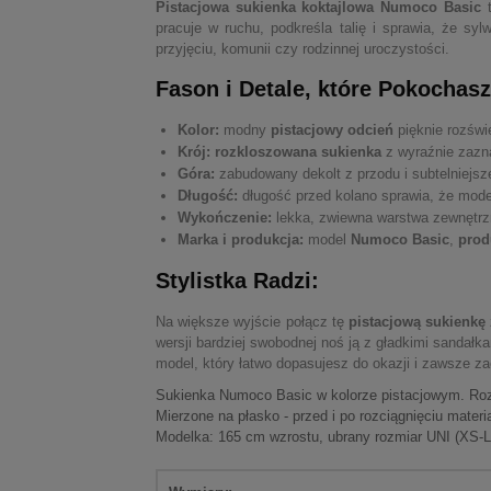
Pistacjowa sukienka koktajlowa Numoco Basic
t
pracuje w ruchu, podkreśla talię i sprawia, że sy
przyjęciu, komunii czy rodzinnej uroczystości.
Fason i Detale, które Pokochasz
Kolor:
modny
pistacjowy odcień
pięknie rozświe
Krój:
rozkloszowana sukienka
z wyraźnie zazna
Góra:
zabudowany dekolt z przodu i subtelniejsz
Długość:
długość przed kolano sprawia, że mode
Wykończenie:
lekka, zwiewna warstwa zewnętrzna
Marka i produkcja:
model
Numoco Basic
,
prod
Stylistka Radzi:
Na większe wyjście połącz tę
pistacjową sukienkę
wersji bardziej swobodnej noś ją z gładkimi sandałk
model, który łatwo dopasujesz do okazji i zawsze 
Sukienka Numoco Basic w kolorze pistacjowym. Rozklo
Mierzone na płasko - przed i po rozciągnięciu materia
Modelka: 165 cm wzrostu, ubrany rozmiar UNI (XS-L