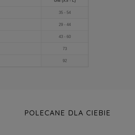
UNI (XS - L)
35 - 54
29 - 44
43 - 60
73
92
POLECANE DLA CIEBIE