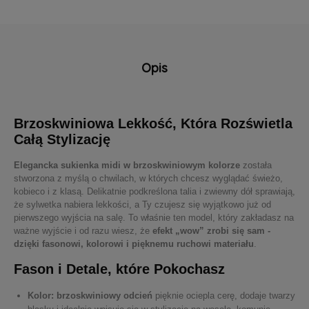
Opis
Brzoskwiniowa Lekkość, Która Rozświetla
Całą Stylizację
Elegancka sukienka midi w brzoskwiniowym kolorze
została
stworzona z myślą o chwilach, w których chcesz wyglądać świeżo,
kobieco i z klasą. Delikatnie podkreślona talia i zwiewny dół sprawiają,
że sylwetka nabiera lekkości, a Ty czujesz się wyjątkowo już od
pierwszego wyjścia na salę. To właśnie ten model, który zakładasz na
ważne wyjście i od razu wiesz, że
efekt „wow” zrobi się sam -
dzięki fasonowi, kolorowi i pięknemu ruchowi materiału
.
Fason i Detale, które Pokochasz
Kolor:
brzoskwiniowy odcień
pięknie ociepla cerę, dodaje twarzy