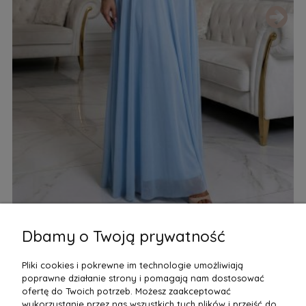
Dbamy o Twoją prywatność
Elegancka sukienka wieczorowa maxi halter z tiulem i
Ro
wiązaniem w talii Błękitna
kr
Pliki cookies i pokrewne im technologie umożliwiają
210,00 zł
32
poprawne działanie strony i pomagają nam dostosować
Do Koszyka
ofertę do Twoich potrzeb. Możesz zaakceptować
wykorzystanie przez nas wszystkich tych plików i przejść do