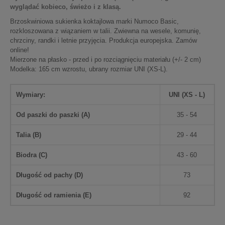
wyglądać kobieco, świeżo i z klasą.
Brzoskwiniowa sukienka koktajlowa marki Numoco Basic,
rozkloszowana z wiązaniem w talii. Zwiewna na wesele, komunię,
chrzciny, randki i letnie przyjęcia. Produkcja europejska. Zamów
online!
Mierzone na płasko - przed i po rozciągnięciu materiału (+/- 2 cm)
Modelka: 165 cm wzrostu, ubrany rozmiar UNI (XS-L).
Wymiary:
UNI (XS - L)
Od paszki do paszki (
A
)
35 - 54
Talia (
B
)
29 - 44
Biodra (
C
)
43 - 60
Długość od pachy (
D
)
73
Długość od ramienia (
E
)
92