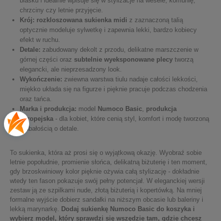
blasku i idealnie wpisuje się w stylizacje na wesele, komunię,
chrzciny czy letnie przyjęcie.
Krój:
rozkloszowana sukienka midi
z zaznaczoną talią
optycznie modeluje sylwetkę i zapewnia lekki, bardzo kobiecy
efekt w ruchu.
Detale:
zabudowany dekolt z przodu, delikatne marszczenie w
górnej części oraz
subtelnie wyeksponowane plecy
tworzą
elegancki, ale nieprzesadzony look.
Wykończenie:
zwiewna warstwa tiulu nadaje całości lekkości,
miękko układa się na figurze i pięknie pracuje podczas chodzenia
oraz tańca.
Marka i produkcja:
model
Numoco Basic
,
produkcja
europejska
- dla kobiet, które cenią styl, komfort i modę tworzoną
z dbałością o detale.
To sukienka, która aż prosi się o wyjątkową okazję. Wyobraź sobie
letnie popołudnie, promienie słońca, delikatną biżuterię i ten moment,
gdy brzoskwiniowy kolor pięknie ożywia całą stylizację - dokładnie
wtedy ten fason pokazuje swój pełny potencjał. W eleganckiej wersji
zestaw ją ze szpilkami nude, złotą biżuterią i kopertówką. Na mniej
formalne wyjście dobierz sandałki na niższym obcasie lub baleriny i
lekką marynarkę.
Dodaj sukienkę Numoco Basic do koszyka i
wybierz model, który sprawdzi się wszędzie tam, gdzie chcesz