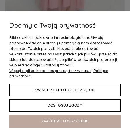
Dbamy o Twoją prywatność
672-2 Romantyczna suknia maxi na wesele z haftowaną
68
koronką i tiulem - pudrowy róż
ko
Pliki cookies i pokrewne im technologie umożliwiają
327,00 zł
25
poprawne działanie strony i pomagają nam dostosować
Do Koszyka
ofertę do Twoich potrzeb. Możesz zaakceptować
wykorzystanie przez nas wszystkich tych plików i przejść do
sklepu lub dostosować użycie plików do swoich preferencji,
wybierając opcję "Dostosuj zgody".
Więcej o plikach cookies przeczytasz w naszej Polityce
POMOC
prywatności.
DOSTAWA
ZAAKCEPTUJ TYLKO NIEZBĘDNE
MOJE KONTO
DOSTOSUJ ZGODY
O NAS
ZAAKCEPTUJ WSZYSTKIE