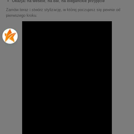
Okazja:
na wesele
,
na bal
,
na eleganckie przyjęcie
Zamów teraz i stwórz stylizację, w której poczujesz się pewnie od
pierwszego kroku.