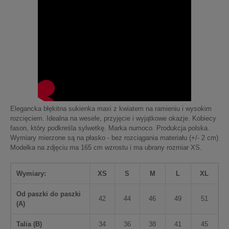
Elegancka błękitna sukienka maxi z kwiatem na ramieniu i wysokim
rozcięciem. Idealna na wesele, przyjęcie i wyjątkowe okazje. Kobiecy
fason, który podkreśla sylwetkę. Marka numoco. Produkcja polska.
Wymiary mierzone są na płasko - bez rozciągania materiału (+/- 2 cm)
Modelka na zdjęciu ma 165 cm wzrostu i ma ubrany rozmiar XS.
Wymiary:
XS
S
M
L
XL
Od paszki do paszki
42
44
46
49
51
(
A
)
Talia (
B
)
34
36
38
41
45