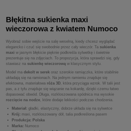
Błękitna sukienka maxi
wieczorowa z kwiatem Numoco
Wyobraź sobie wejście na salę weselną, kiedy chcesz wyglądać
elegancko i czuć się swobodnie przez cały wieczór. Ta
sukienka
maxi
w jasnym błękicie pięknie podkreśla sylwetkę i świetnie
prezentuje się na zdjęciach. To propozycja, która sprawdzi się, gdy
stawiasz na
sukienkę wieczorową
w klasycznym stylu.
Model ma
dekolt w serek
oraz szerokie ramiączka, które stabilnie
układają się na ramionach. Na jednym ramieniu znajduje się
efektowna, materiałowa
róża 3D
, która przyciąga wzrok. W talii jest
pas, a z tyłu znajduje się wiązanie na kokardę, dzięki czemu łatwo
dopasować obwód. Długa, rozkloszowana spódnica ma wysokie
rozcięcie na nodze
, które dodaje lekkości podczas chodzenia.
Materiał:
gładki, elastyczny, dobrze układa się na sylwetce
Krój:
maxi, rozkloszowany dół, talia podkreślona pasem
Produkcja:
Polska
Marka:
Numoco