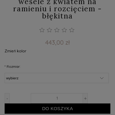
wesele z kwiatem na
ramieniu i rozcięciem -
błękitna
443,00 zł
Zmień kolor
*
Rozmiar:
-
+
DO KOSZYKA