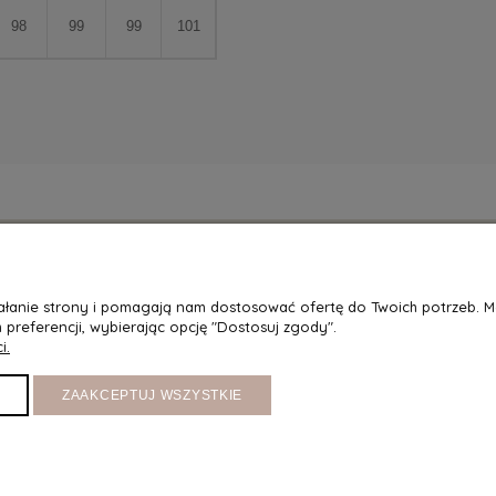
98
99
99
101
A
MOJE KONTO
ziałanie strony i pomagają nam dostosować ofertę do Twoich potrzeb. 
acji i dostępność
Twoje zamówienia
 preferencji, wybierając opcję "Dostosuj zgody".
i.
etody dostawy
Ustawienia konta
Wymiana
Przechowalnia
ZAAKCEPTUJ WSZYSTKIE
atności
Maxsote
Rocoto Theme. All rights reserved