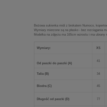
Beżowa sukienka midi z brokatem Numoco, kopertowy 
Wymiary mierzone są na płasko - bez rozciągania mat
Modelka na zdjęciu ma 165cm wzrostu i ma ubrany 
Wymiary:
XS
41
Od paszki do paszki (
A
)
Talia (
B
)
34
Biodra (
C
)
45
Długość od paszki (
D
)
77