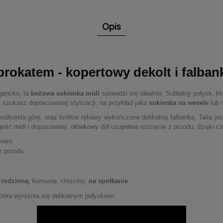
Opis
brokatem - kopertowy dekolt i falba
gancko, ta
beżowa sukienka midi
sprawdzi się idealnie. Subtelny połysk, kt
i szukasz dopracowanej stylizacji, na przykład jako
sukienka na wesele
lub 
 podkreśla górę, oraz krótkie rękawy wykończone delikatną falbanką. Talia je
ość midi i dopasowany, ołówkowy dół uzupełnia rozcięcie z przodu, dzięki cz
kiem
z przodu
 rodzinną
, komunię, chrzciny,
na spotkanie
tóra wyróżnia się delikatnym połyskiem.