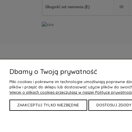
Długość od ramienia (
E
)
98
Dbamy o Twoją prywatność
POMOC
DOSTAW
Pliki cookies i pokrewne im technologie umożliwiają poprawne d
Zwroty
Czas realiz
plików i przejść do sklepu lub dostosować użycie plików do swoich
Więcej o plikach cookies przeczytasz w naszej Polityce prywatnośc
Regulamin
Koszty i m
Polityka Prywatności
Darmowa 
ZAAKCEPTUJ TYLKO NIEZBĘDNE
DOSTOSUJ ZGODY
Reklamacje
Sposoby pł
Tabela Rozmiarów