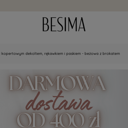
 z kopertowym dekoltem, rękawkiem i paskiem - beżowa z brokatem