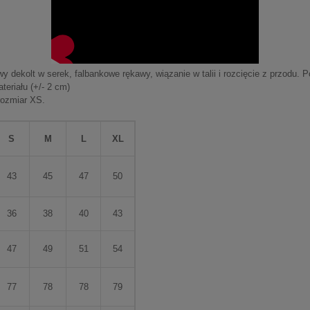
dekolt w serek, falbankowe rękawy, wiązanie w talii i rozcięcie z przodu. P
eriału (+/- 2 cm)
rozmiar XS.
S
M
L
XL
43
45
47
50
36
38
40
43
47
49
51
54
77
78
78
79