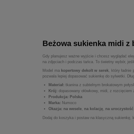
Beżowa sukienka midi z 
Gdy planujesz ważne wyjście i chcesz wyglądać ele
na zdjęciach i podczas tańca. To świetny wybór, jeśl
Model ma
kopertowy dekolt w serek
, który ładnie
pozwala lepiej dopasować sukienkę do sylwetki. Dług
Materiał:
tkanina z subtelnym brokatowym połys
Krój:
dopasowany ołówkowy, midi, z rozcięciem 
Produkcja:
Polska
Marka:
Numoco
Okazja:
na wesele
,
na kolację
,
na uroczystość
Dodaj do koszyka i postaw na klasyczną sukienkę, k