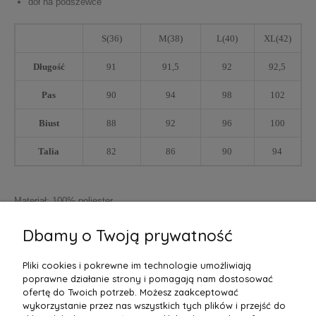
dół na podszewce
S(36)
M(38)
L(40)
XL(42)
Długość
91
91,5
92
92,5
Pas
90
94
98
102
Biust
88
92
96
100
Talia
82
86
90
94
Materiał: 100% poliester
UWAGA ! Tabela wymiarów producenta. Podane wymiary mierzone na
Dbamy o Twoją prywatność
płasko, bez rozciągania materiału.
Pliki cookies i pokrewne im technologie umożliwiają
poprawne działanie strony i pomagają nam dostosować
ofertę do Twoich potrzeb. Możesz zaakceptować
wykorzystanie przez nas wszystkich tych plików i przejść do