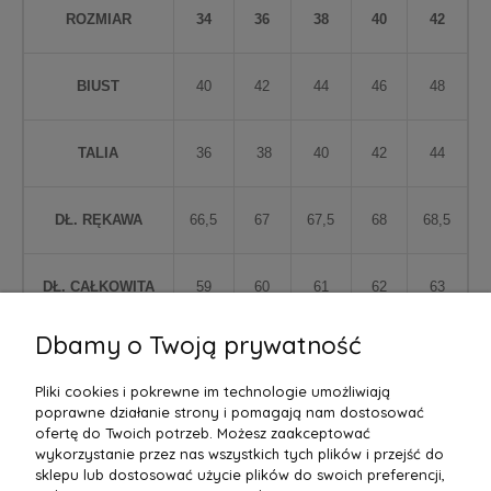
ROZMIAR
34
36
38
40
42
BIUST
40
42
44
46
48
TALIA
36
38
40
42
44
DŁ. RĘKAWA
66,5
67
67,5
68
68,5
DŁ. CAŁKOWITA
59
60
61
62
63
Dbamy o Twoją prywatność
Pliki cookies i pokrewne im technologie umożliwiają
poprawne działanie strony i pomagają nam dostosować
ofertę do Twoich potrzeb. Możesz zaakceptować
wykorzystanie przez nas wszystkich tych plików i przejść do
sklepu lub dostosować użycie plików do swoich preferencji,