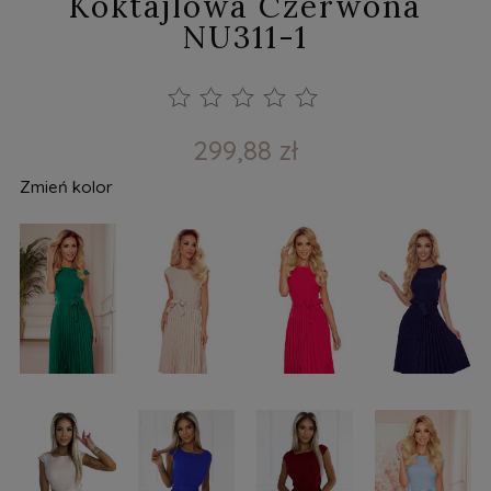
Koktajlowa Czerwona
NU311-1
299,88 zł
Zmień kolor