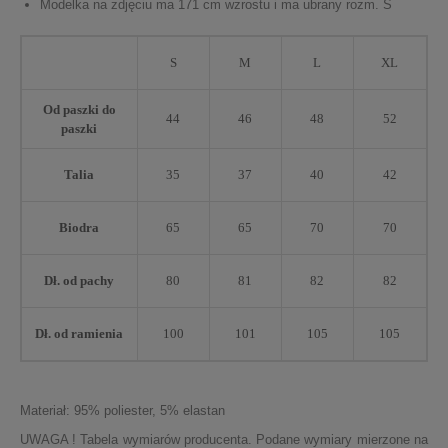
Modelka na zdjęciu ma 171 cm wzrostu i ma ubrany rozm. S
S
M
L
XL
Od paszki do
44
46
48
52
paszki
Talia
35
37
40
42
Biodra
65
65
70
70
Dł. od pachy
80
81
82
82
Dł. od ramienia
100
101
105
105
Materiał: 95% poliester, 5% elastan
UWAGA ! Tabela wymiarów producenta. Podane wymiary mierzone na