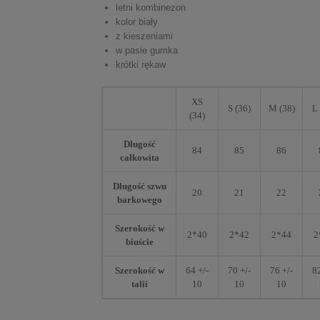
letni kombinezon
kolor biały
z kieszeniami
w pasie gumka
krótki rękaw
XS
S (36)
M (38)
L 
(34)
Długość
84
85
86
całkowita
Długość szwu
20
21
22
barkowego
Szerokość w
2*40
2*42
2*44
2
biuście
Szerokość w
64 +/-
70 +/-
76 +/-
82
talii
10
10
10