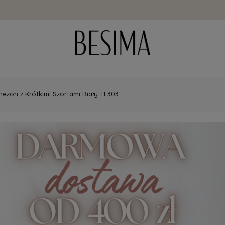
ezon z Krótkimi Szortami Biały TE303