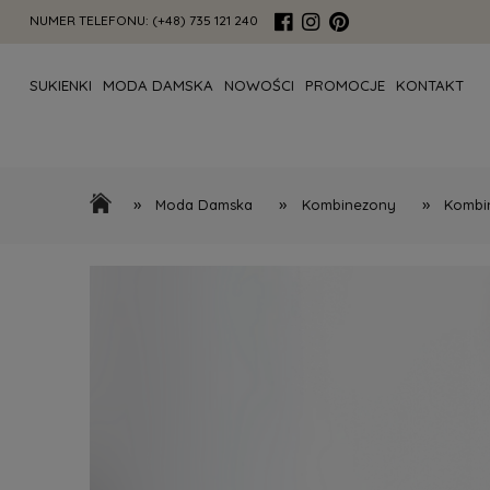
NUMER TELEFONU:
(+48) 735 121 240
SUKIENKI
MODA DAMSKA
NOWOŚCI
PROMOCJE
KONTAKT
»
»
»
Moda Damska
Kombinezony
Kombin