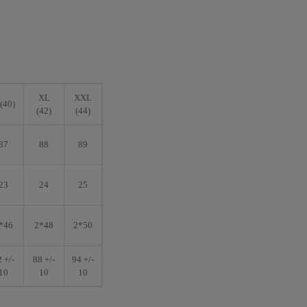
XL
XXL
(40)
(42)
(44)
87
88
89
23
24
25
*46
2*48
2*50
 +/-
88 +/-
94 +/-
10
10
10